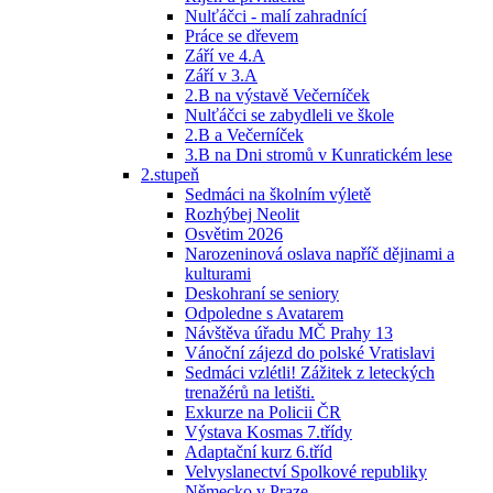
Nulťáčci - malí zahradnící
Práce se dřevem
Září ve 4.A
Září v 3.A
2.B na výstavě Večerníček
Nulťáčci se zabydleli ve škole
2.B a Večerníček
3.B na Dni stromů v Kunratickém lese
2.stupeň
Sedmáci na školním výletě
Rozhýbej Neolit
Osvětim 2026
Narozeninová oslava napříč dějinami a
kulturami
Deskohraní se seniory
Odpoledne s Avatarem
Návštěva úřadu MČ Prahy 13
Vánoční zájezd do polské Vratislavi
Sedmáci vzlétli! Zážitek z leteckých
trenažérů na letišti.
Exkurze na Policii ČR
Výstava Kosmas 7.třídy
Adaptační kurz 6.tříd
Velvyslanectví Spolkové republiky
Německo v Praze