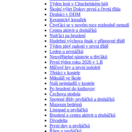
Týden lesů v Chuchelském háji
Školní výlet Doksy první a čtvrtá třída
Druháci v DDM
Keramický kroužek
Čtvrťáci se v novém roce rozhodně nenudí
Centra aktivit u druháčků
Nulťáci na bruslení
Hudební výchova jinak v přípravné třídě
Týden plný radosti v první třídě
Leden u prvnáčků
Neuvěřitelné nástroje u třeťáků
První týden roku 2026 v 1.B
Míčové hry a první pololetí
Třetáci v kostele
Mikuláš ve škole
Naši nejmladší v kostele
Po bruslení do knihovny
Čechova stodola
Spojené třídy prvňáčků a druháčků
Muzeum betlémů
Listopad u prvňáčků
Bruslení a centra aktivit u druháčků
Divadelta
První dny u prvňáčků
Říjen u prvňáčků