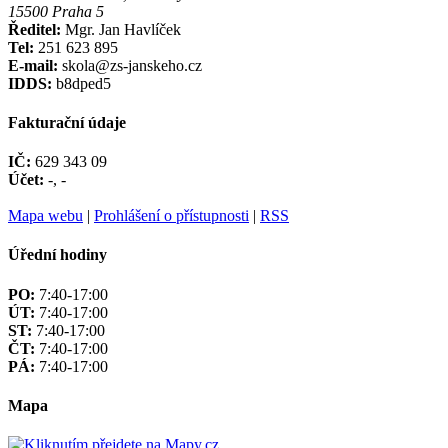
15500 Praha 5
Ředitel:
Mgr. Jan Havlíček
Tel:
251 623 895
E-mail:
skola@zs-janskeho.cz
IDDS:
b8dped5
Fakturační údaje
IČ:
629 343 09
Účet:
-, -
Mapa webu
|
Prohlášení o přístupnosti
|
RSS
Úřední hodiny
PO:
7:40-17:00
ÚT:
7:40-17:00
ST:
7:40-17:00
ČT:
7:40-17:00
PÁ:
7:40-17:00
Mapa