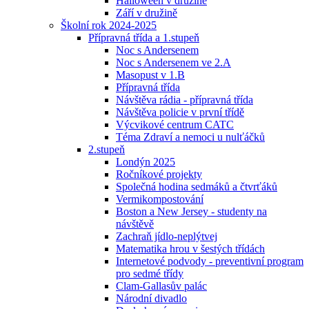
Halloween v družině
Září v družině
Školní rok 2024-2025
Přípravná třída a 1.stupeň
Noc s Andersenem
Noc s Andersenem ve 2.A
Masopust v 1.B
Přípravná třída
Návštěva rádia - přípravná třída
Návštěva policie v první třídě
Výcvikové centrum CATC
Téma Zdraví a nemoci u nulťáčků
2.stupeň
Londýn 2025
Ročníkové projekty
Společná hodina sedmáků a čtvrťáků
Vermikompostování
Boston a New Jersey - studenty na
návštěvě
Zachraň jídlo-neplýtvej
Matematika hrou v šestých třídách
Internetové podvody - preventivní program
pro sedmé třídy
Clam-Gallasův palác
Národní divadlo