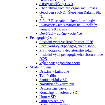
8.třídy navštívily ČNB
Charitativní akce pro organizaci Prosaz
Geotýden s RNDr. Štěpánem Rakem, Ph.
D.
7.A a 7.B se zahradníkem do zahrady
Svatováclavské slavnosti na Slunečním
náměstí s 8.třídami
Deváťáci v cvičné kuchyňce
Pedagogický sbor
Poslední výlet ve školním roce 2026
První jarní výlet pedagogického sboru
První učitelský výlet letošního roku
Poslední výlet pedagogického sboru v roce
2025
Výlet pedagogického sboru
Školní družina
Družina v knihovně
Tvůrčí dílna
Sanitka přání v ŠD
Navštívil nás kouzelník
Družina žije barvami
Kouzelného tvoření v ŠD
Únor v ŠD
Dům pro seniory