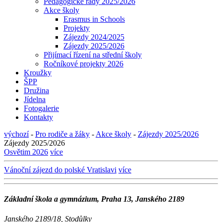
Pedagogické rady 2025/2026
Akce školy
Erasmus in Schools
Projekty
Zájezdy 2024/2025
Zájezdy 2025/2026
Přijímací řízení na střední školy
Ročníkové projekty 2026
Kroužky
ŠPP
Družina
Jídelna
Fotogalerie
Kontakty
výchozí
-
Pro rodiče a žáky
-
Akce školy
-
Zájezdy 2025/2026
Zájezdy 2025/2026
Osvětim 2026
více
Vánoční zájezd do polské Vratislavi
více
Základní škola a gymnázium, Praha 13, Janského 2189
Janského 2189/18, Stodůlky