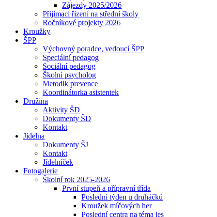
Zájezdy 2025/2026
Přijímací řízení na střední školy
Ročníkové projekty 2026
Kroužky
ŠPP
Výchovný poradce, vedoucí ŠPP
Speciální pedagog
Sociální pedagog
Školní psycholog
Metodik prevence
Koordinátorka asistentek
Družina
Aktivity ŠD
Dokumenty ŠD
Kontakt
Jídelna
Dokumenty ŠJ
Kontakt
Jídelníček
Fotogalerie
Školní rok 2025-2026
První stupeň a přípravní třída
Poslední týden u druháčků
Kroužek míčových her
Poslední centra na téma les