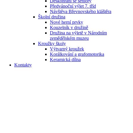
Deskohraní se seniory
Předvánoční výlet 7. tříd
Návštěva Břevnovského kláštěra
Školní družina
Nové herní prvky
Kouzelník v družině
Družina na výletě v Národním
zemědělském muzeu
Kroužky školy
Výtvarný kroužek
Korálkování a grafomotorika
Keramická dílna
Kontakty