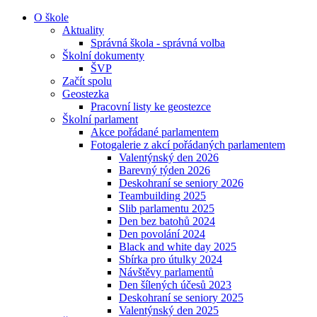
O škole
Aktuality
Správná škola - správná volba
Školní dokumenty
ŠVP
Začít spolu
Geostezka
Pracovní listy ke geostezce
Školní parlament
Akce pořádané parlamentem
Fotogalerie z akcí pořádaných parlamentem
Valentýnský den 2026
Barevný týden 2026
Deskohraní se seniory 2026
Teambuilding 2025
Slib parlamentu 2025
Den bez batohů 2024
Den povolání 2024
Black and white day 2025
Sbírka pro útulky 2024
Návštěvy parlamentů
Den šílených účesů 2023
Deskohraní se seniory 2025
Valentýnský den 2025