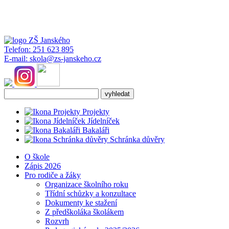
Telefon:
251 623 895
E-mail:
skola@zs-janskeho.cz
Projekty
Jídelníček
Bakaláři
Schránka důvěry
O škole
Zápis 2026
Pro rodiče a žáky
Organizace školního roku
Třídní schůzky a konzultace
Dokumenty ke stažení
Z předškoláka školákem
Rozvrh