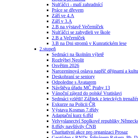
Nulťáčci - malí zahradnící
Práce se dřevem
Září ve 4.A
Září v 3.A
2.B na výstavě Večerníček
Nulťáčci se zabydleli ve škole
2.B a Večerníček
3.B na Dni stromů v Kunratickém lese
2.stupeň
Sedmáci na školním výletě
Rozhýbej Neolit
Osvětim 2026
Narozeninová oslava napříč dějinami a kult
Deskohraní se seniory
Odpoledne s Avatarem
Návštěva úřadu MČ Prahy 13
Vánoční zájezd do polské Vratislavi
Sedmáci vzlétli! Zážitek z leteckých trenažérů
Exkurze na Policii ČR
Výstava Kosmas 7.třídy
Adaptační kurz 6.tříd
Velvyslanectví Spolkové republiky Německ
8.třídy navštívily ČNB
Charitativní akce pro organizaci Prosaz
Geotýden s RNDr. Štěpánem Rakem, Ph. D