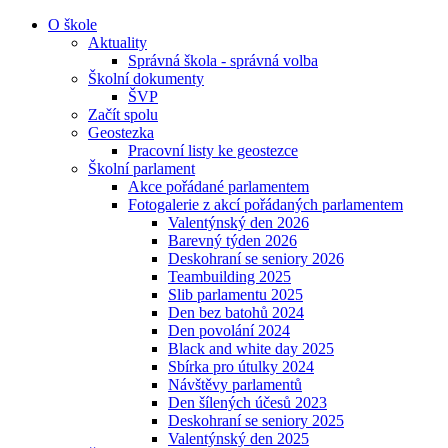
O škole
Aktuality
Správná škola - správná volba
Školní dokumenty
ŠVP
Začít spolu
Geostezka
Pracovní listy ke geostezce
Školní parlament
Akce pořádané parlamentem
Fotogalerie z akcí pořádaných parlamentem
Valentýnský den 2026
Barevný týden 2026
Deskohraní se seniory 2026
Teambuilding 2025
Slib parlamentu 2025
Den bez batohů 2024
Den povolání 2024
Black and white day 2025
Sbírka pro útulky 2024
Návštěvy parlamentů
Den šílených účesů 2023
Deskohraní se seniory 2025
Valentýnský den 2025