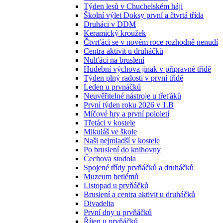
Týden lesů v Chuchelském háji
Školní výlet Doksy první a čtvrtá třída
Druháci v DDM
Keramický kroužek
Čtvrťáci se v novém roce rozhodně nenudí
Centra aktivit u druháčků
Nulťáci na bruslení
Hudební výchova jinak v přípravné třídě
Týden plný radosti v první třídě
Leden u prvnáčků
Neuvěřitelné nástroje u třeťáků
První týden roku 2026 v 1.B
Míčové hry a první pololetí
Třetáci v kostele
Mikuláš ve škole
Naši nejmladší v kostele
Po bruslení do knihovny
Čechova stodola
Spojené třídy prvňáčků a druháčků
Muzeum betlémů
Listopad u prvňáčků
Bruslení a centra aktivit u druháčků
Divadelta
První dny u prvňáčků
Říjen u prvňáčků