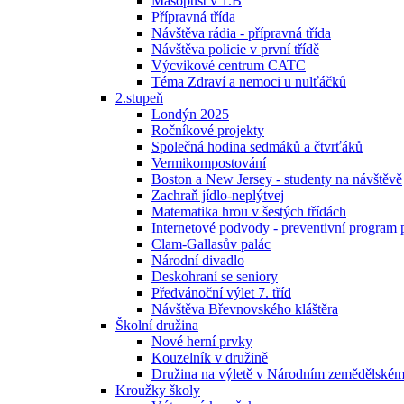
Masopust v 1.B
Přípravná třída
Návštěva rádia - přípravná třída
Návštěva policie v první třídě
Výcvikové centrum CATC
Téma Zdraví a nemoci u nulťáčků
2.stupeň
Londýn 2025
Ročníkové projekty
Společná hodina sedmáků a čtvrťáků
Vermikompostování
Boston a New Jersey - studenty na návštěvě
Zachraň jídlo-neplýtvej
Matematika hrou v šestých třídách
Internetové podvody - preventivní program 
Clam-Gallasův palác
Národní divadlo
Deskohraní se seniory
Předvánoční výlet 7. tříd
Návštěva Břevnovského kláštěra
Školní družina
Nové herní prvky
Kouzelník v družině
Družina na výletě v Národním zemědělské
Kroužky školy