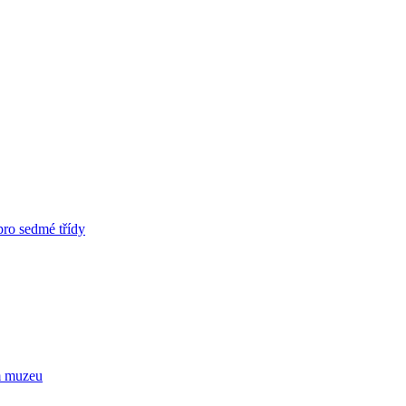
pro sedmé třídy
m muzeu