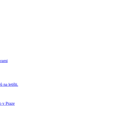
urami
 na letišti.
o v Praze
.