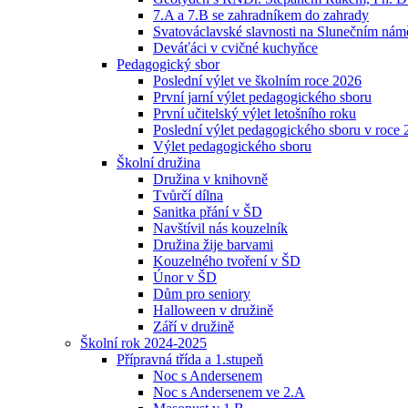
7.A a 7.B se zahradníkem do zahrady
Svatováclavské slavnosti na Slunečním náměs
Deváťáci v cvičné kuchyňce
Pedagogický sbor
Poslední výlet ve školním roce 2026
První jarní výlet pedagogického sboru
První učitelský výlet letošního roku
Poslední výlet pedagogického sboru v roce
Výlet pedagogického sboru
Školní družina
Družina v knihovně
Tvůrčí dílna
Sanitka přání v ŠD
Navštívil nás kouzelník
Družina žije barvami
Kouzelného tvoření v ŠD
Únor v ŠD
Dům pro seniory
Halloween v družině
Září v družině
Školní rok 2024-2025
Přípravná třída a 1.stupeň
Noc s Andersenem
Noc s Andersenem ve 2.A