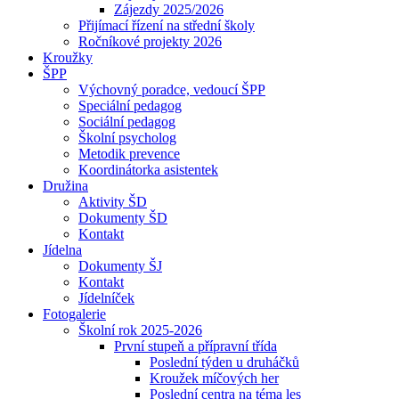
Zájezdy 2025/2026
Přijímací řízení na střední školy
Ročníkové projekty 2026
Kroužky
ŠPP
Výchovný poradce, vedoucí ŠPP
Speciální pedagog
Sociální pedagog
Školní psycholog
Metodik prevence
Koordinátorka asistentek
Družina
Aktivity ŠD
Dokumenty ŠD
Kontakt
Jídelna
Dokumenty ŠJ
Kontakt
Jídelníček
Fotogalerie
Školní rok 2025-2026
První stupeň a přípravní třída
Poslední týden u druháčků
Kroužek míčových her
Poslední centra na téma les