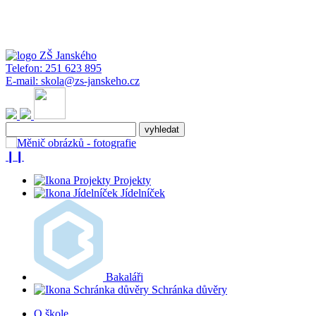
Telefon:
251 623 895
E-mail:
skola@zs-janskeho.cz
❙❙
Projekty
Jídelníček
Bakaláři
Schránka důvěry
O škole