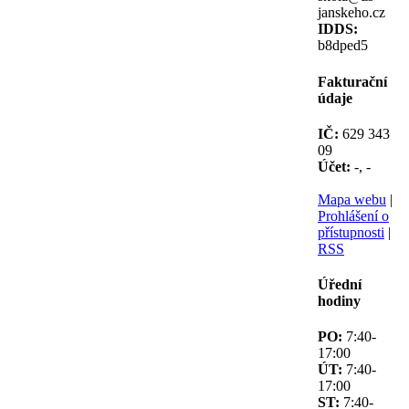
janskeho.cz
IDDS:
b8dped5
Fakturační
údaje
IČ:
629 343
09
Účet:
-, -
Mapa webu
|
Prohlášení o
přístupnosti
|
RSS
Úřední
hodiny
PO:
7:40-
17:00
ÚT:
7:40-
17:00
ST:
7:40-