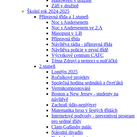
Halloween v družině
Září v družině
Školní rok 2024-2025
Přípravná třída a 1.stupeň
Noc s Andersenem
Noc s Andersenem ve 2.A
Masopust v 1.B
Přípravná třída
Návštěva rádia - přípravná třída
Návštěva policie v první třídě
Výcvikové centrum CATC
Téma Zdraví a nemoci u nulťáčků
2.stupeň
Londýn 2025
Ročníkové projekty
Společná hodina sedmáků a čtvrťáků
Vermikompostování
Boston a New Jersey - studenty na
návštěvě
Zachraň jídlo-neplýtvej
Matematika hrou v šestých třídách
Internetové podvody - preventivní program
pro sedmé třídy
Clam-Gallasův palác
Národní divadlo