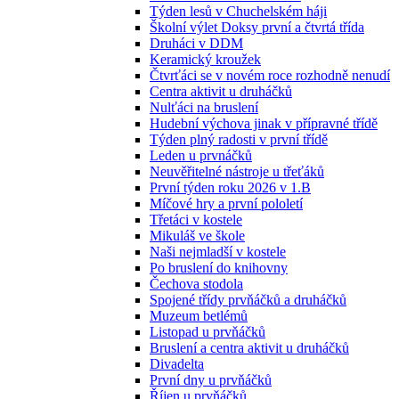
Týden lesů v Chuchelském háji
Školní výlet Doksy první a čtvrtá třída
Druháci v DDM
Keramický kroužek
Čtvrťáci se v novém roce rozhodně nenudí
Centra aktivit u druháčků
Nulťáci na bruslení
Hudební výchova jinak v přípravné třídě
Týden plný radosti v první třídě
Leden u prvnáčků
Neuvěřitelné nástroje u třeťáků
První týden roku 2026 v 1.B
Míčové hry a první pololetí
Třetáci v kostele
Mikuláš ve škole
Naši nejmladší v kostele
Po bruslení do knihovny
Čechova stodola
Spojené třídy prvňáčků a druháčků
Muzeum betlémů
Listopad u prvňáčků
Bruslení a centra aktivit u druháčků
Divadelta
První dny u prvňáčků
Říjen u prvňáčků