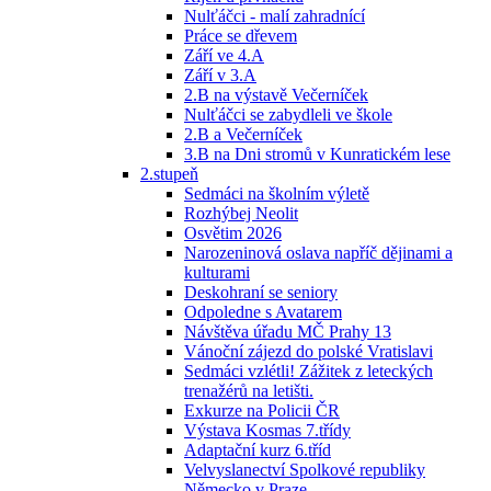
Nulťáčci - malí zahradnící
Práce se dřevem
Září ve 4.A
Září v 3.A
2.B na výstavě Večerníček
Nulťáčci se zabydleli ve škole
2.B a Večerníček
3.B na Dni stromů v Kunratickém lese
2.stupeň
Sedmáci na školním výletě
Rozhýbej Neolit
Osvětim 2026
Narozeninová oslava napříč dějinami a
kulturami
Deskohraní se seniory
Odpoledne s Avatarem
Návštěva úřadu MČ Prahy 13
Vánoční zájezd do polské Vratislavi
Sedmáci vzlétli! Zážitek z leteckých
trenažérů na letišti.
Exkurze na Policii ČR
Výstava Kosmas 7.třídy
Adaptační kurz 6.tříd
Velvyslanectví Spolkové republiky
Německo v Praze