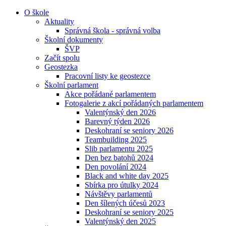
O škole
Aktuality
Správná škola - správná volba
Školní dokumenty
ŠVP
Začít spolu
Geostezka
Pracovní listy ke geostezce
Školní parlament
Akce pořádané parlamentem
Fotogalerie z akcí pořádaných parlamentem
Valentýnský den 2026
Barevný týden 2026
Deskohraní se seniory 2026
Teambuilding 2025
Slib parlamentu 2025
Den bez batohů 2024
Den povolání 2024
Black and white day 2025
Sbírka pro útulky 2024
Návštěvy parlamentů
Den šílených účesů 2023
Deskohraní se seniory 2025
Valentýnský den 2025