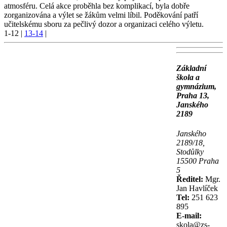
atmosféru. Celá akce proběhla bez komplikací, byla dobře
zorganizována a výlet se žákům velmi líbil. Poděkování patří
učitelskému sboru za pečlivý dozor a organizaci celého výletu.
1-12
|
13-14
|
Základní
škola a
gymnázium,
Praha 13,
Janského
2189
Janského
2189/18,
Stodůlky
15500 Praha
5
Ředitel:
Mgr.
Jan Havlíček
Tel:
251 623
895
E-mail:
skola@zs-