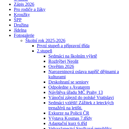
Zápis 2026
Pro rodiče a žáky
Kroužky
ŠPP
Družina
Jídelna
Fotogalerie
Školní rok 2025-2026
První stupeň a přípravní třída
2.stupeň
Sedmáci na školním výletě
Rozhýbej Neolit
Osvětim 2026
Narozeninová oslava napříč dějinami a
kulturami
Deskohraní se seniory
Odpoledne s Avatarem
Návštěva úřadu MČ Prahy 13
Vánoční zájezd do polské Vratislavi
Sedmáci vzlétli! Zážitek z leteckých
trenažérů na letišti.
Exkurze na Policii ČR
Výstava Kosmas 7.třídy
Adaptační kurz 6.tříd
Velvyslanectví Spolkové republiky