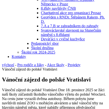
Německo v Praze
8.třídy navštívily ČNB
Charitativní akce pro organizaci Prosaz
Geotýden s RNDr. Štěpánem Rakem, Ph.
D.
7.A a 7.B se zahradníkem do zahrady
Svatováclavské slavnosti na Slunečním
náměstí s 8.třídami
Deváťáci v cvičné kuchyňce
Pedagogický sbor
Školní družina
Školní rok 2024-2025
Kontakty
výchozí
-
Pro rodiče a žáky
-
Akce školy
-
Projekty
Vánoční zájezd do polské Vratislavi
Vánoční zájezd do polské Vratislavi
Vánoční zájezd do polské Vratislavi Dne 18. prosince 2025 se žáci
naší školy zúčastnili školního vánočního výletu do polské Wroclavi.
Na cestu jsme vyrazili dvěma autobusy. Během pobytu jsme
navštívili místní ZOO s mořským akváriem a také vánoční trhy na
hlavním náměstí města, které nabídly příjemnou předvánoční