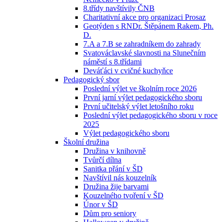
8.třídy navštívily ČNB
Charitativní akce pro organizaci Prosaz
Geotýden s RNDr. Štěpánem Rakem, Ph.
D.
7.A a 7.B se zahradníkem do zahrady
Svatováclavské slavnosti na Slunečním
náměstí s 8.třídami
Deváťáci v cvičné kuchyňce
Pedagogický sbor
Poslední výlet ve školním roce 2026
První jarní výlet pedagogického sboru
První učitelský výlet letošního roku
Poslední výlet pedagogického sboru v roce
2025
Výlet pedagogického sboru
Školní družina
Družina v knihovně
Tvůrčí dílna
Sanitka přání v ŠD
Navštívil nás kouzelník
Družina žije barvami
Kouzelného tvoření v ŠD
Únor v ŠD
Dům pro seniory