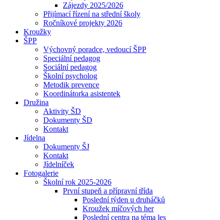
Zájezdy 2025/2026
Přijímací řízení na střední školy
Ročníkové projekty 2026
Kroužky
ŠPP
Výchovný poradce, vedoucí ŠPP
Speciální pedagog
Sociální pedagog
Školní psycholog
Metodik prevence
Koordinátorka asistentek
Družina
Aktivity ŠD
Dokumenty ŠD
Kontakt
Jídelna
Dokumenty ŠJ
Kontakt
Jídelníček
Fotogalerie
Školní rok 2025-2026
První stupeň a přípravní třída
Poslední týden u druháčků
Kroužek míčových her
Poslední centra na téma les