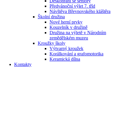
Deskohraní se seniory
Předvánoční výlet 7. tříd
Návštěva Břevnovského kláštěra
Školní družina
Nové herní prvky
Kouzelník v družině
Družina na výletě v Národním
zemědělském muzeu
Kroužky školy
Výtvarný kroužek
Korálkování a grafomotorika
Keramická dílna
Kontakty