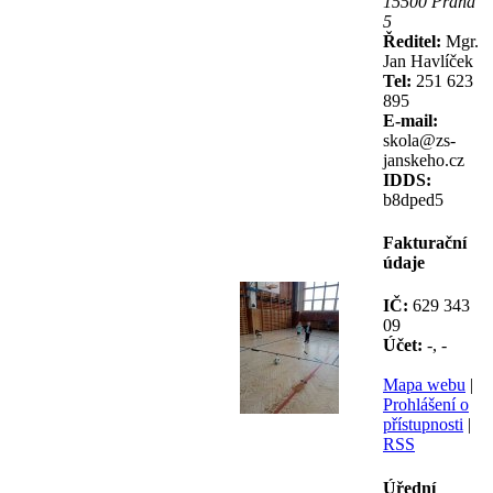
15500 Praha
5
Ředitel:
Mgr.
Jan Havlíček
Tel:
251 623
895
E-mail:
skola@zs-
janskeho.cz
IDDS:
b8dped5
Fakturační
údaje
IČ:
629 343
09
Účet:
-, -
Mapa webu
|
Prohlášení o
přístupnosti
|
RSS
Úřední