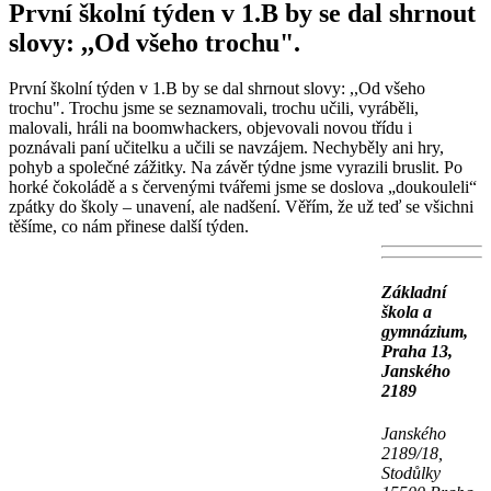
První školní týden v 1.B by se dal shrnout
slovy: ,,Od všeho trochu".
První školní týden v 1.B by se dal shrnout slovy: ,,Od všeho
trochu". Trochu jsme se seznamovali, trochu učili, vyráběli,
malovali, hráli na boomwhackers, objevovali novou třídu i
poznávali paní učitelku a učili se navzájem. Nechyběly ani hry,
pohyb a společné zážitky. Na závěr týdne jsme vyrazili bruslit. Po
horké čokoládě a s červenými tvářemi jsme se doslova „doukouleli“
zpátky do školy – unavení, ale nadšení. Věřím, že už teď se všichni
těšíme, co nám přinese další týden.
Základní
škola a
gymnázium,
Praha 13,
Janského
2189
Janského
2189/18,
Stodůlky