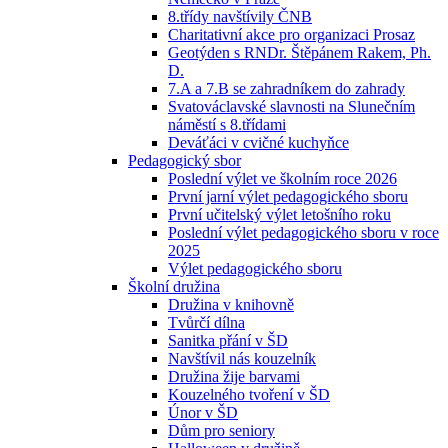
8.třídy navštívily ČNB
Charitativní akce pro organizaci Prosaz
Geotýden s RNDr. Štěpánem Rakem, Ph.
D.
7.A a 7.B se zahradníkem do zahrady
Svatováclavské slavnosti na Slunečním
náměstí s 8.třídami
Deváťáci v cvičné kuchyňce
Pedagogický sbor
Poslední výlet ve školním roce 2026
První jarní výlet pedagogického sboru
První učitelský výlet letošního roku
Poslední výlet pedagogického sboru v roce
2025
Výlet pedagogického sboru
Školní družina
Družina v knihovně
Tvůrčí dílna
Sanitka přání v ŠD
Navštívil nás kouzelník
Družina žije barvami
Kouzelného tvoření v ŠD
Únor v ŠD
Dům pro seniory