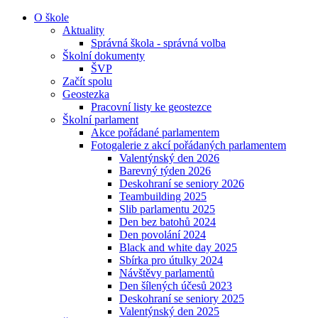
O škole
Aktuality
Správná škola - správná volba
Školní dokumenty
ŠVP
Začít spolu
Geostezka
Pracovní listy ke geostezce
Školní parlament
Akce pořádané parlamentem
Fotogalerie z akcí pořádaných parlamentem
Valentýnský den 2026
Barevný týden 2026
Deskohraní se seniory 2026
Teambuilding 2025
Slib parlamentu 2025
Den bez batohů 2024
Den povolání 2024
Black and white day 2025
Sbírka pro útulky 2024
Návštěvy parlamentů
Den šílených účesů 2023
Deskohraní se seniory 2025
Valentýnský den 2025