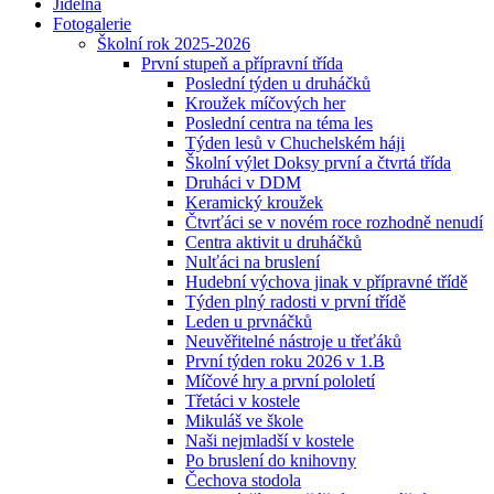
Jídelna
Fotogalerie
Školní rok 2025-2026
První stupeň a přípravní třída
Poslední týden u druháčků
Kroužek míčových her
Poslední centra na téma les
Týden lesů v Chuchelském háji
Školní výlet Doksy první a čtvrtá třída
Druháci v DDM
Keramický kroužek
Čtvrťáci se v novém roce rozhodně nenudí
Centra aktivit u druháčků
Nulťáci na bruslení
Hudební výchova jinak v přípravné třídě
Týden plný radosti v první třídě
Leden u prvnáčků
Neuvěřitelné nástroje u třeťáků
První týden roku 2026 v 1.B
Míčové hry a první pololetí
Třetáci v kostele
Mikuláš ve škole
Naši nejmladší v kostele
Po bruslení do knihovny
Čechova stodola