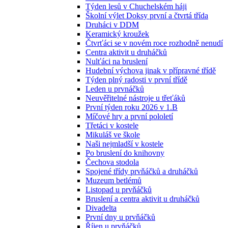
Týden lesů v Chuchelském háji
Školní výlet Doksy první a čtvrtá třída
Druháci v DDM
Keramický kroužek
Čtvrťáci se v novém roce rozhodně nenudí
Centra aktivit u druháčků
Nulťáci na bruslení
Hudební výchova jinak v přípravné třídě
Týden plný radosti v první třídě
Leden u prvnáčků
Neuvěřitelné nástroje u třeťáků
První týden roku 2026 v 1.B
Míčové hry a první pololetí
Třetáci v kostele
Mikuláš ve škole
Naši nejmladší v kostele
Po bruslení do knihovny
Čechova stodola
Spojené třídy prvňáčků a druháčků
Muzeum betlémů
Listopad u prvňáčků
Bruslení a centra aktivit u druháčků
Divadelta
První dny u prvňáčků
Říjen u prvňáčků