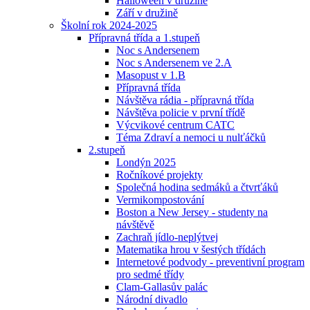
Halloween v družině
Září v družině
Školní rok 2024-2025
Přípravná třída a 1.stupeň
Noc s Andersenem
Noc s Andersenem ve 2.A
Masopust v 1.B
Přípravná třída
Návštěva rádia - přípravná třída
Návštěva policie v první třídě
Výcvikové centrum CATC
Téma Zdraví a nemoci u nulťáčků
2.stupeň
Londýn 2025
Ročníkové projekty
Společná hodina sedmáků a čtvrťáků
Vermikompostování
Boston a New Jersey - studenty na
návštěvě
Zachraň jídlo-neplýtvej
Matematika hrou v šestých třídách
Internetové podvody - preventivní program
pro sedmé třídy
Clam-Gallasův palác
Národní divadlo