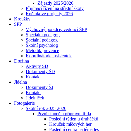
Zájezdy 2025/2026
Přijímací řízení na střední školy
Ročníkové projekty 2026
Kroužky
ŠPP
Výchovný poradce, vedoucí ŠPP
Speciální pedagog
Sociální pedagog
Školní psycholog
Metodik prevence
Koordinátorka asistentek
Družina
Aktivity ŠD
Dokumenty ŠD
Kontakt
Jídelna
Dokumenty ŠJ
Kontakt
Jídelníček
Fotogalerie
Školní rok 2025-2026
První stupeň a přípravní třída
Poslední týden u druháčků
Kroužek míčových her
Poslední centra na téma les