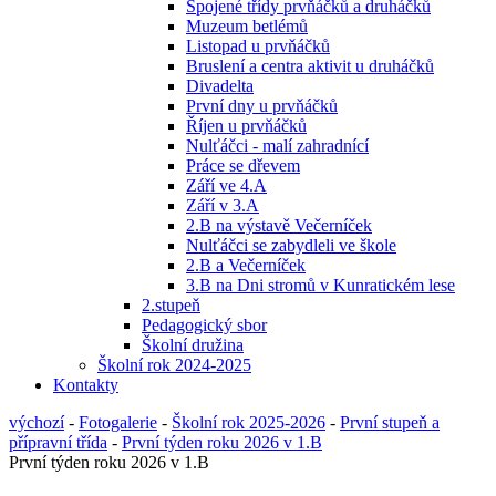
Spojené třídy prvňáčků a druháčků
Muzeum betlémů
Listopad u prvňáčků
Bruslení a centra aktivit u druháčků
Divadelta
První dny u prvňáčků
Říjen u prvňáčků
Nulťáčci - malí zahradnící
Práce se dřevem
Září ve 4.A
Září v 3.A
2.B na výstavě Večerníček
Nulťáčci se zabydleli ve škole
2.B a Večerníček
3.B na Dni stromů v Kunratickém lese
2.stupeň
Pedagogický sbor
Školní družina
Školní rok 2024-2025
Kontakty
výchozí
-
Fotogalerie
-
Školní rok 2025-2026
-
První stupeň a
přípravní třída
-
První týden roku 2026 v 1.B
První týden roku 2026 v 1.B