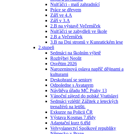
Nulťáčci - malí zahradnící
Práce se dřevem
Září ve 4.A
Září v 3.A
2.B na výstavě Večerníček
Nulťáčci se zabydleli ve škole
2.B a Večerníček
3.B na Dni stromů v Kunratickém lese
2.stupeň
Sedmáci na školním výletě
Rozhýbej Neolit
Osvětim 2026
Narozeninová oslava napříč dějinami a
kulturami
Deskohraní se seniory
Odpoledne s Avatarem
Návštěva úřadu MČ Prahy 13
Vánoční zájezd do polské Vratislavi
Sedmáci vzlétli! Zážitek z leteckých
trenažérů na letišti.
Exkurze na Policii ČR
Výstava Kosmas 7.třídy
Adaptační kurz 6.tříd
Velvyslanectví Spolkové republiky
Německo v Praze