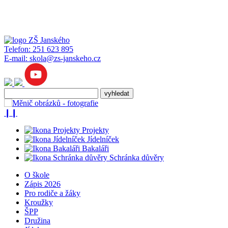
Telefon:
251 623 895
E-mail:
skola@zs-janskeho.cz
❙❙
Projekty
Jídelníček
Bakaláři
Schránka důvěry
O škole
Zápis 2026
Pro rodiče a žáky
Kroužky
ŠPP
Družina