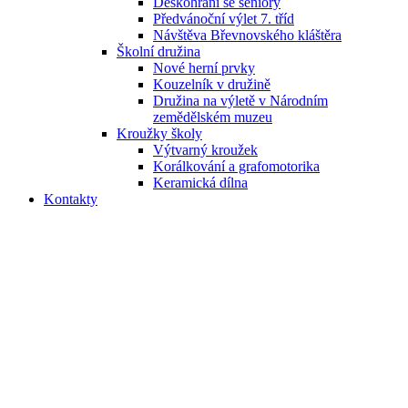
Deskohraní se seniory
Předvánoční výlet 7. tříd
Návštěva Břevnovského kláštěra
Školní družina
Nové herní prvky
Kouzelník v družině
Družina na výletě v Národním
zemědělském muzeu
Kroužky školy
Výtvarný kroužek
Korálkování a grafomotorika
Keramická dílna
Kontakty