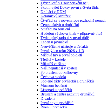
Týden lesů v Chuchelském háji
Školní výlet Doksy první a čtvrtá třída
Druháci v DDM
Keramický kroužek
Čtvrťáci se v novém roce rozhodně nenudí
Centra aktivit u druháčků
Nulťáci na bruslení
Hudební výchova jinak v přípravné třídě
Týden plný radosti v první třídě
Leden u prvnáčků
Neuvěřitelné nástroje u třeťáků
První týden roku 2026 v 1.B
Míčové hry a první pololetí
Třetáci v kostele
Mikuláš ve škole
Naši nejmladší v kostele
Po bruslení do knihovny
Čechova stodola
Spojené třídy prvňáčků a druháčků
Muzeum betlémů
Listopad u prvňáčků
Bruslení a centra aktivit u druháčků
Divadelta
První dny u prvňáčků
Říjen u prvňáčků