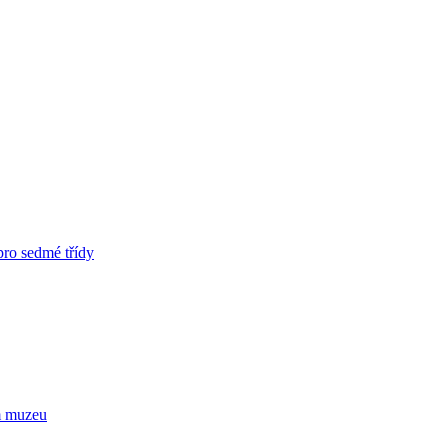
pro sedmé třídy
m muzeu