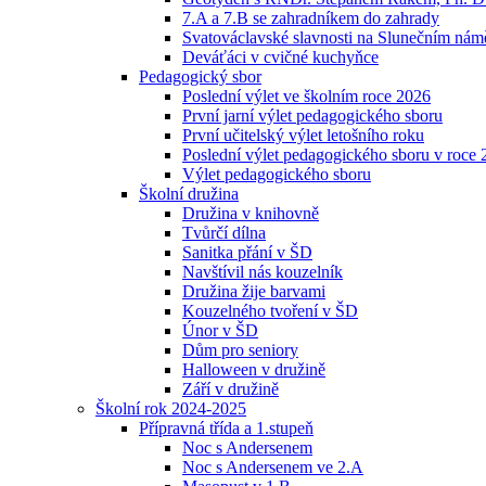
7.A a 7.B se zahradníkem do zahrady
Svatováclavské slavnosti na Slunečním náměs
Deváťáci v cvičné kuchyňce
Pedagogický sbor
Poslední výlet ve školním roce 2026
První jarní výlet pedagogického sboru
První učitelský výlet letošního roku
Poslední výlet pedagogického sboru v roce
Výlet pedagogického sboru
Školní družina
Družina v knihovně
Tvůrčí dílna
Sanitka přání v ŠD
Navštívil nás kouzelník
Družina žije barvami
Kouzelného tvoření v ŠD
Únor v ŠD
Dům pro seniory
Halloween v družině
Září v družině
Školní rok 2024-2025
Přípravná třída a 1.stupeň
Noc s Andersenem
Noc s Andersenem ve 2.A