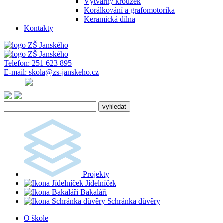
Výtvarný kroužek
Korálkování a grafomotorika
Keramická dílna
Kontakty
Telefon:
251 623 895
E-mail:
skola@zs-janskeho.cz
Projekty
Jídelníček
Bakaláři
Schránka důvěry
O škole