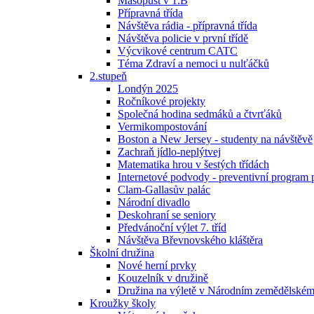
Masopust v 1.B
Přípravná třída
Návštěva rádia - přípravná třída
Návštěva policie v první třídě
Výcvikové centrum CATC
Téma Zdraví a nemoci u nulťáčků
2.stupeň
Londýn 2025
Ročníkové projekty
Společná hodina sedmáků a čtvrťáků
Vermikompostování
Boston a New Jersey - studenty na návštěvě
Zachraň jídlo-neplýtvej
Matematika hrou v šestých třídách
Internetové podvody - preventivní program 
Clam-Gallasův palác
Národní divadlo
Deskohraní se seniory
Předvánoční výlet 7. tříd
Návštěva Břevnovského kláštěra
Školní družina
Nové herní prvky
Kouzelník v družině
Družina na výletě v Národním zemědělské
Kroužky školy