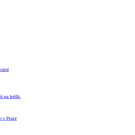
urami
 na letišti.
o v Praze
.