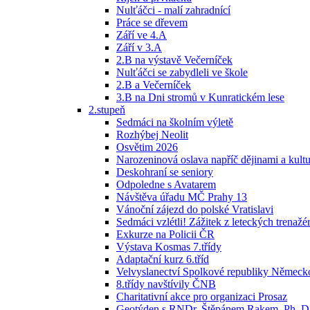
Nulťáčci - malí zahradnící
Práce se dřevem
Září ve 4.A
Září v 3.A
2.B na výstavě Večerníček
Nulťáčci se zabydleli ve škole
2.B a Večerníček
3.B na Dni stromů v Kunratickém lese
2.stupeň
Sedmáci na školním výletě
Rozhýbej Neolit
Osvětim 2026
Narozeninová oslava napříč dějinami a kult
Deskohraní se seniory
Odpoledne s Avatarem
Návštěva úřadu MČ Prahy 13
Vánoční zájezd do polské Vratislavi
Sedmáci vzlétli! Zážitek z leteckých trenažérů
Exkurze na Policii ČR
Výstava Kosmas 7.třídy
Adaptační kurz 6.tříd
Velvyslanectví Spolkové republiky Německ
8.třídy navštívily ČNB
Charitativní akce pro organizaci Prosaz
Geotýden s RNDr. Štěpánem Rakem, Ph. D