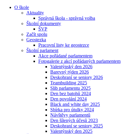
O škole
Aktuality
Správná škola - správná volba
Školní dokumenty
ŠVP
Začít spolu
Geostezka
Pracovní listy ke geostezce
Školní parlament
Akce pořádané parlamentem
Fotogalerie z akcí pořádaných parlamentem
Valentýnský den 2026
Barevný týden 2026
Deskohraní se seniory 2026
Teambuilding 2025
Slib parlamentu 2025
Den bez batohů 2024
Den povolání 2024
Black and white day 2025
Sbírka pro útulky 2024
Návštěvy parlamentů
Den šílených účesů 2023
Deskohraní se seniory 2025
Valentýnský den 2025