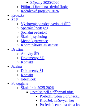
Zájezdy 2025/2026
Přijímací řízení na střední školy
Ročníkové projekty 2026
Kroužky
ŠPP
Výchovný poradce, vedoucí ŠPP
Speciální pedagog
Sociální pedagog
Školní psycholog
Metodik prevence
Koordinátorka asistentek
Družina
Aktivity ŠD
Dokumenty ŠD
Kontakt
Jídelna
Dokumenty ŠJ
Kontakt
Jídelníček
Fotogalerie
Školní rok 2025-2026
První stupeň a přípravní třída
Poslední týden u druháčků
Kroužek míčových her
Poslední centra na téma les