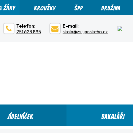
a žáky
Kroužky
ŠPP
Družina
Telefon:
E-mail:
251 623 895
skola@zs-janskeho.cz
Jídelníček
Bakaláři