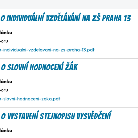
O INDIVIDUÁLNÍ VZDĚLÁVÁNÍ NA ZŠ PRAHA 13
článku
boru
-individualni-vzdelavani-na-zs-praha-13.pdf
o slovní hodnocení žák
článku
boru
-slovni-hodnoceni-zaka.pdf
o vystavení stejnopisu vysvědčení
článku