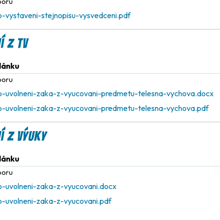
boru
-vystaveni-stejnopisu-vysvedceni.pdf
í z TV
článku
boru
-uvolneni-zaka-z-vyucovani-predmetu-telesna-vychova.docx
-uvolneni-zaka-z-vyucovani-predmetu-telesna-vychova.pdf
í z výuky
článku
boru
-uvolneni-zaka-z-vyucovani.docx
-uvolneni-zaka-z-vyucovani.pdf