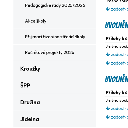
Jméno sou
Pedagogické rady 2025/2026
zadost-o
Akce školy
Uvolněn
Přijímací řízení na střední školy
Přílohy k 
Jméno sou
Ročníkové projekty 2026
zadost-o
zadost-o
Kroužky
Uvolněn
ŠPP
Přílohy k 
Jméno sou
Družina
zadost-o
zadost-o
Jídelna