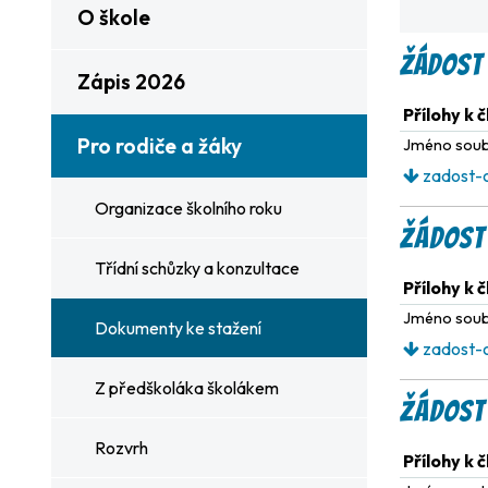
O škole
ŽÁDOST 
Zápis 2026
Přílohy k 
Pro rodiče a žáky
Jméno sou
zadost-o
Organizace školního roku
Žádost 
Třídní schůzky a konzultace
Přílohy k 
Jméno sou
Dokumenty ke stažení
zadost-o
Z předškoláka školákem
Žádost 
Rozvrh
Přílohy k 