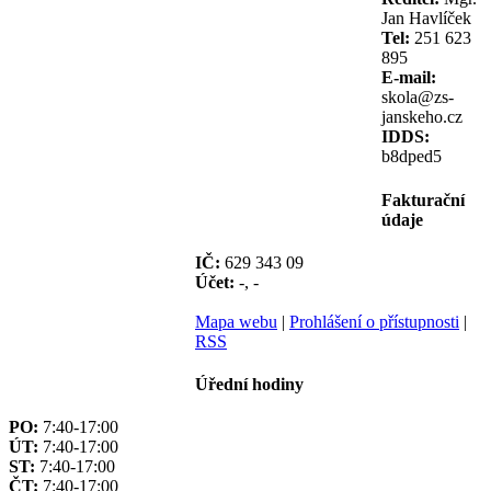
Jan Havlíček
Tel:
251 623
895
E-mail:
skola@zs-
janskeho.cz
IDDS:
b8dped5
Fakturační
údaje
IČ:
629 343 09
Účet:
-, -
Mapa webu
|
Prohlášení o přístupnosti
|
RSS
Úřední hodiny
PO:
7:40-17:00
ÚT:
7:40-17:00
ST:
7:40-17:00
ČT:
7:40-17:00