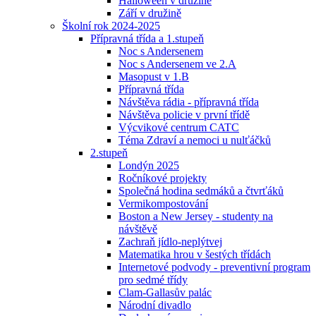
Halloween v družině
Září v družině
Školní rok 2024-2025
Přípravná třída a 1.stupeň
Noc s Andersenem
Noc s Andersenem ve 2.A
Masopust v 1.B
Přípravná třída
Návštěva rádia - přípravná třída
Návštěva policie v první třídě
Výcvikové centrum CATC
Téma Zdraví a nemoci u nulťáčků
2.stupeň
Londýn 2025
Ročníkové projekty
Společná hodina sedmáků a čtvrťáků
Vermikompostování
Boston a New Jersey - studenty na
návštěvě
Zachraň jídlo-neplýtvej
Matematika hrou v šestých třídách
Internetové podvody - preventivní program
pro sedmé třídy
Clam-Gallasův palác
Národní divadlo