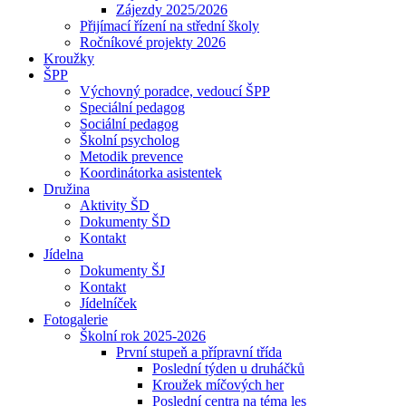
Zájezdy 2025/2026
Přijímací řízení na střední školy
Ročníkové projekty 2026
Kroužky
ŠPP
Výchovný poradce, vedoucí ŠPP
Speciální pedagog
Sociální pedagog
Školní psycholog
Metodik prevence
Koordinátorka asistentek
Družina
Aktivity ŠD
Dokumenty ŠD
Kontakt
Jídelna
Dokumenty ŠJ
Kontakt
Jídelníček
Fotogalerie
Školní rok 2025-2026
První stupeň a přípravní třída
Poslední týden u druháčků
Kroužek míčových her
Poslední centra na téma les