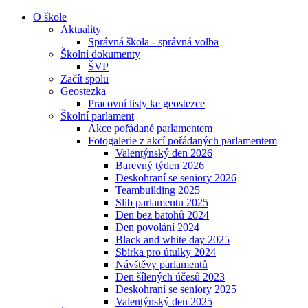
O škole
Aktuality
Správná škola - správná volba
Školní dokumenty
ŠVP
Začít spolu
Geostezka
Pracovní listy ke geostezce
Školní parlament
Akce pořádané parlamentem
Fotogalerie z akcí pořádaných parlamentem
Valentýnský den 2026
Barevný týden 2026
Deskohraní se seniory 2026
Teambuilding 2025
Slib parlamentu 2025
Den bez batohů 2024
Den povolání 2024
Black and white day 2025
Sbírka pro útulky 2024
Návštěvy parlamentů
Den šílených účesů 2023
Deskohraní se seniory 2025
Valentýnský den 2025