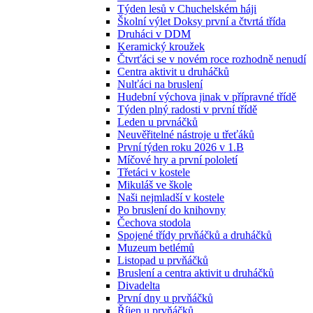
Týden lesů v Chuchelském háji
Školní výlet Doksy první a čtvrtá třída
Druháci v DDM
Keramický kroužek
Čtvrťáci se v novém roce rozhodně nenudí
Centra aktivit u druháčků
Nulťáci na bruslení
Hudební výchova jinak v přípravné třídě
Týden plný radosti v první třídě
Leden u prvnáčků
Neuvěřitelné nástroje u třeťáků
První týden roku 2026 v 1.B
Míčové hry a první pololetí
Třetáci v kostele
Mikuláš ve škole
Naši nejmladší v kostele
Po bruslení do knihovny
Čechova stodola
Spojené třídy prvňáčků a druháčků
Muzeum betlémů
Listopad u prvňáčků
Bruslení a centra aktivit u druháčků
Divadelta
První dny u prvňáčků
Říjen u prvňáčků