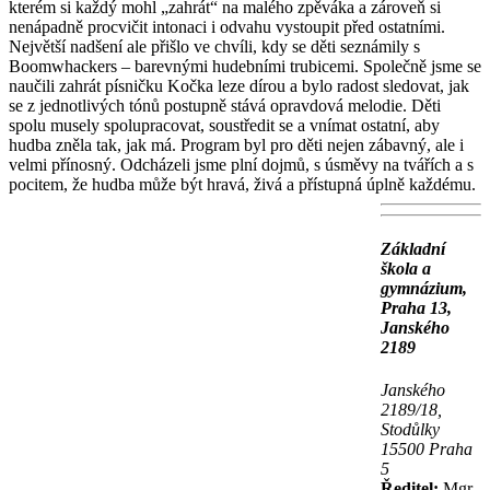
kterém si každý mohl „zahrát“ na malého zpěváka a zároveň si
nenápadně procvičit intonaci i odvahu vystoupit před ostatními.
Největší nadšení ale přišlo ve chvíli, kdy se děti seznámily s
Boomwhackers – barevnými hudebními trubicemi. Společně jsme se
naučili zahrát písničku Kočka leze dírou a bylo radost sledovat, jak
se z jednotlivých tónů postupně stává opravdová melodie. Děti
spolu musely spolupracovat, soustředit se a vnímat ostatní, aby
hudba zněla tak, jak má. Program byl pro děti nejen zábavný, ale i
velmi přínosný. Odcházeli jsme plní dojmů, s úsměvy na tvářích a s
pocitem, že hudba může být hravá, živá a přístupná úplně každému.
Základní
škola a
gymnázium,
Praha 13,
Janského
2189
Janského
2189/18,
Stodůlky
15500 Praha
5
Ředitel:
Mgr.