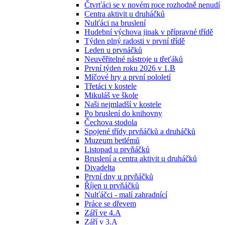
Čtvrťáci se v novém roce rozhodně nenudí
Centra aktivit u druháčků
Nulťáci na bruslení
Hudební výchova jinak v přípravné třídě
Týden plný radosti v první třídě
Leden u prvnáčků
Neuvěřitelné nástroje u třeťáků
První týden roku 2026 v 1.B
Míčové hry a první pololetí
Třetáci v kostele
Mikuláš ve škole
Naši nejmladší v kostele
Po bruslení do knihovny
Čechova stodola
Spojené třídy prvňáčků a druháčků
Muzeum betlémů
Listopad u prvňáčků
Bruslení a centra aktivit u druháčků
Divadelta
První dny u prvňáčků
Říjen u prvňáčků
Nulťáčci - malí zahradnící
Práce se dřevem
Září ve 4.A
Září v 3.A