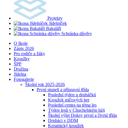
Projekty
Jídelníček
Bakaláři
Schránka důvěry
O škole
Zápis 2026
Pro rodiče a žáky
Kroužky
ŠPP
Družina
Jídelna
Fotogalerie
Školní rok 2025-2026
První stupeň a přípravní třída
Poslední týden u druháčků
Kroužek míčových her
Poslední centra na téma les
Týden lesů v Chuchelském háji
Školní výlet Doksy první a čtvrtá třída
Druháci v DDM
Keramický kroužek