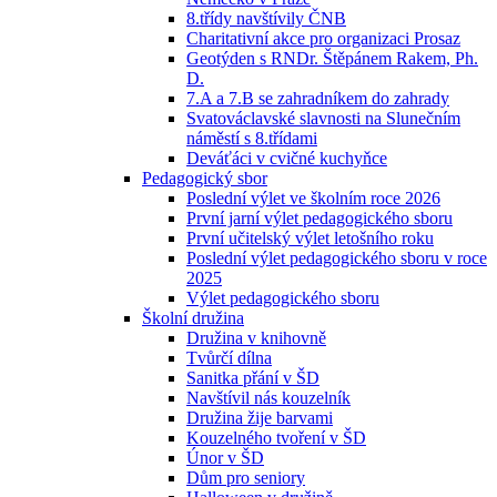
8.třídy navštívily ČNB
Charitativní akce pro organizaci Prosaz
Geotýden s RNDr. Štěpánem Rakem, Ph.
D.
7.A a 7.B se zahradníkem do zahrady
Svatováclavské slavnosti na Slunečním
náměstí s 8.třídami
Deváťáci v cvičné kuchyňce
Pedagogický sbor
Poslední výlet ve školním roce 2026
První jarní výlet pedagogického sboru
První učitelský výlet letošního roku
Poslední výlet pedagogického sboru v roce
2025
Výlet pedagogického sboru
Školní družina
Družina v knihovně
Tvůrčí dílna
Sanitka přání v ŠD
Navštívil nás kouzelník
Družina žije barvami
Kouzelného tvoření v ŠD
Únor v ŠD
Dům pro seniory