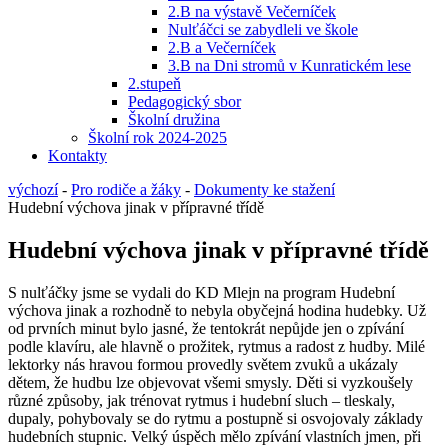
2.B na výstavě Večerníček
Nulťáčci se zabydleli ve škole
2.B a Večerníček
3.B na Dni stromů v Kunratickém lese
2.stupeň
Pedagogický sbor
Školní družina
Školní rok 2024-2025
Kontakty
výchozí
-
Pro rodiče a žáky
-
Dokumenty ke stažení
Hudební výchova jinak v přípravné třídě
Hudební výchova jinak v přípravné třídě
S nulťáčky jsme se vydali do KD Mlejn na program Hudební
výchova jinak a rozhodně to nebyla obyčejná hodina hudebky. Už
od prvních minut bylo jasné, že tentokrát nepůjde jen o zpívání
podle klavíru, ale hlavně o prožitek, rytmus a radost z hudby. Milé
lektorky nás hravou formou provedly světem zvuků a ukázaly
dětem, že hudbu lze objevovat všemi smysly. Děti si vyzkoušely
různé způsoby, jak trénovat rytmus i hudební sluch – tleskaly,
dupaly, pohybovaly se do rytmu a postupně si osvojovaly základy
hudebních stupnic. Velký úspěch mělo zpívání vlastních jmen, při