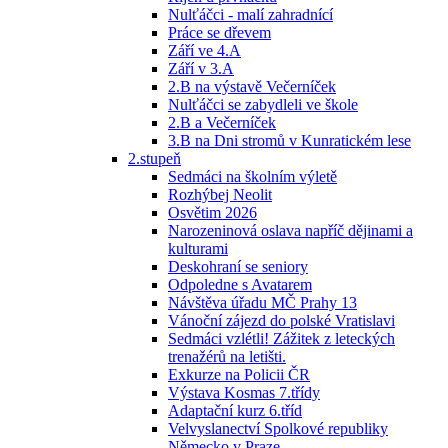
Nulťáčci - malí zahradnící
Práce se dřevem
Září ve 4.A
Září v 3.A
2.B na výstavě Večerníček
Nulťáčci se zabydleli ve škole
2.B a Večerníček
3.B na Dni stromů v Kunratickém lese
2.stupeň
Sedmáci na školním výletě
Rozhýbej Neolit
Osvětim 2026
Narozeninová oslava napříč dějinami a
kulturami
Deskohraní se seniory
Odpoledne s Avatarem
Návštěva úřadu MČ Prahy 13
Vánoční zájezd do polské Vratislavi
Sedmáci vzlétli! Zážitek z leteckých
trenažérů na letišti.
Exkurze na Policii ČR
Výstava Kosmas 7.třídy
Adaptační kurz 6.tříd
Velvyslanectví Spolkové republiky
Německo v Praze