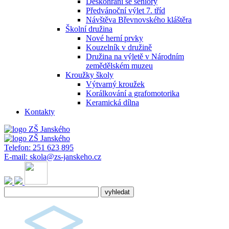
Deskohraní se seniory
Předvánoční výlet 7. tříd
Návštěva Břevnovského kláštěra
Školní družina
Nové herní prvky
Kouzelník v družině
Družina na výletě v Národním
zemědělském muzeu
Kroužky školy
Výtvarný kroužek
Korálkování a grafomotorika
Keramická dílna
Kontakty
Telefon:
251 623 895
E-mail:
skola@zs-janskeho.cz