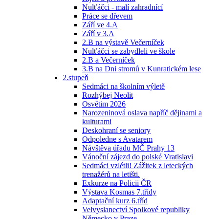
Nulťáčci - malí zahradnící
Práce se dřevem
Září ve 4.A
Září v 3.A
2.B na výstavě Večerníček
Nulťáčci se zabydleli ve škole
2.B a Večerníček
3.B na Dni stromů v Kunratickém lese
2.stupeň
Sedmáci na školním výletě
Rozhýbej Neolit
Osvětim 2026
Narozeninová oslava napříč dějinami a
kulturami
Deskohraní se seniory
Odpoledne s Avatarem
Návštěva úřadu MČ Prahy 13
Vánoční zájezd do polské Vratislavi
Sedmáci vzlétli! Zážitek z leteckých
trenažérů na letišti.
Exkurze na Policii ČR
Výstava Kosmas 7.třídy
Adaptační kurz 6.tříd
Velvyslanectví Spolkové republiky
Německo v Praze