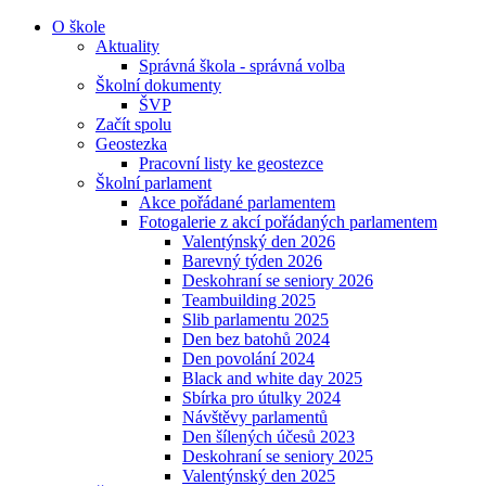
O škole
Aktuality
Správná škola - správná volba
Školní dokumenty
ŠVP
Začít spolu
Geostezka
Pracovní listy ke geostezce
Školní parlament
Akce pořádané parlamentem
Fotogalerie z akcí pořádaných parlamentem
Valentýnský den 2026
Barevný týden 2026
Deskohraní se seniory 2026
Teambuilding 2025
Slib parlamentu 2025
Den bez batohů 2024
Den povolání 2024
Black and white day 2025
Sbírka pro útulky 2024
Návštěvy parlamentů
Den šílených účesů 2023
Deskohraní se seniory 2025
Valentýnský den 2025