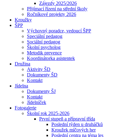
Zájezdy 2025/2026
Přijímací řízení na střední školy
Ročníkové projekty 2026
Kroužky
ŠPP
Výchovný poradce, vedoucí ŠPP
Speciální pedagog
Sociální pedagog
Školní psycholog
Metodik prevence
Koordinátorka asistentek
Družina
Aktivity ŠD
Dokumenty ŠD
Kontakt
Jídelna
Dokumenty ŠJ
Kontakt
Jídelníček
Fotogalerie
Školní rok 2025-2026
První stupeň a přípravní třída
Poslední týden u druháčků
Kroužek míčových her
Poslední centra na téma les