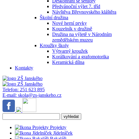
Deskohraní se seniory
Předvánoční výlet 7. tříd
Návštěva Břevnovského kláštěra
Školní družina
Nové herní prvky
Kouzelník v družině
Družina na výletě v Národním
zemědělském muzeu
Kroužky školy
Výtvarný kroužek
Korálkování a grafomotorika
Keramická dílna
Kontakty
Telefon:
251 623 895
E-mail:
skola@zs-janskeho.cz
Projekty
Jídelníček
Bakaláři