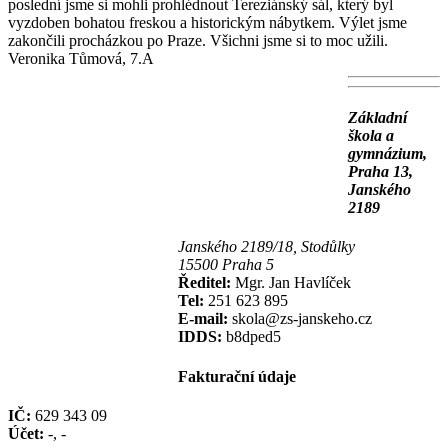
poslední jsme si mohli prohlédnout Tereziánský sál, který byl
vyzdoben bohatou freskou a historickým nábytkem. Výlet jsme
zakončili procházkou po Praze. Všichni jsme si to moc užili.
Veronika Tůmová, 7.A
Základní
škola a
gymnázium,
Praha 13,
Janského
2189
Janského 2189/18, Stodůlky
15500 Praha 5
Ředitel:
Mgr. Jan Havlíček
Tel:
251 623 895
E-mail:
skola@zs-janskeho.cz
IDDS:
b8dped5
Fakturační údaje
IČ:
629 343 09
Účet:
-, -