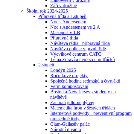
Halloween v družině
Září v družině
Školní rok 2024-2025
Přípravná třída a 1.stupeň
Noc s Andersenem
Noc s Andersenem ve 2.A
Masopust v 1.B
Přípravná třída
Návštěva rádia - přípravná třída
Návštěva policie v první třídě
Výcvikové centrum CATC
Téma Zdraví a nemoci u nulťáčků
2.stupeň
Londýn 2025
Ročníkové projekty
Společná hodina sedmáků a čtvrťáků
Vermikompostování
Boston a New Jersey - studenty na
návštěvě
Zachraň jídlo-neplýtvej
Matematika hrou v šestých třídách
Internetové podvody - preventivní program
pro sedmé třídy
Clam-Gallasův palác
Národní divadlo