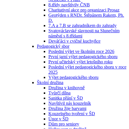
8.třídy navštívily ČNB
Charitativní akce pro organizaci Prosaz
Geotýden s RNDr. Štěpánem Rakem, Ph.
D.
7.A a 7.B se zahradníkem do zahrady
Svatováclavské slavnosti na Slunečním
náměstí s 8.třídami
Deváťáci v cvičné kuchyňce
Pedagogický sbor
Poslední výlet ve školním roce 2026
První jarní výlet pedagogického sboru
První učitelský výlet letošního roku
Poslední výlet pedagogického sboru v roce
2025
Výlet pedagogického sboru
Školní družina
Družina v knihovně
Tvůrčí dílna
Sanitka přání v ŠD
Navštívil nás kouzelník
Družina žije barvami
Kouzelného tvoření v ŠD
Únor v ŠD
Dům pro seniory