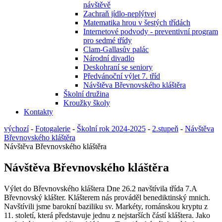
návštěvě
Zachraň jídlo-neplýtvej
Matematika hrou v šestých třídách
Internetové podvody - preventivní program
pro sedmé třídy
Clam-Gallasův palác
Národní divadlo
Deskohraní se seniory
Předvánoční výlet 7. tříd
Návštěva Břevnovského kláštěra
Školní družina
Kroužky školy
Kontakty
výchozí
-
Fotogalerie
-
Školní rok 2024-2025
-
2.stupeň
-
Návštěva
Břevnovského kláštěra
Návštěva Břevnovského kláštěra
Návštěva Břevnovského kláštěra
Výlet do Břevnovského kláštera Dne 26.2 navštívila třída 7.A
Břevnovský klášter. Klášterem nás prováděl benediktinský mnich.
Navštívili jsme barokní baziliku sv. Markéty, románskou kryptu z
11. století, která představuje jednu z nejstarších částí kláštera. Jako