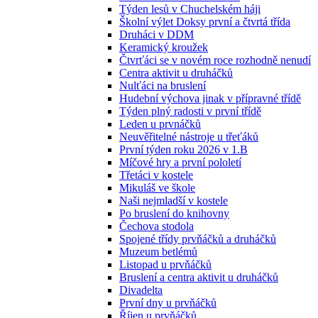
Týden lesů v Chuchelském háji
Školní výlet Doksy první a čtvrtá třída
Druháci v DDM
Keramický kroužek
Čtvrťáci se v novém roce rozhodně nenudí
Centra aktivit u druháčků
Nulťáci na bruslení
Hudební výchova jinak v přípravné třídě
Týden plný radosti v první třídě
Leden u prvnáčků
Neuvěřitelné nástroje u třeťáků
První týden roku 2026 v 1.B
Míčové hry a první pololetí
Třetáci v kostele
Mikuláš ve škole
Naši nejmladší v kostele
Po bruslení do knihovny
Čechova stodola
Spojené třídy prvňáčků a druháčků
Muzeum betlémů
Listopad u prvňáčků
Bruslení a centra aktivit u druháčků
Divadelta
První dny u prvňáčků
Říjen u prvňáčků