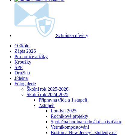
Schránka důvěry
O škole
Zápis 2026
Pro rodiče a žáky
Kroužky
ŠPP
Družina
Jídelna
Fotogalerie
Školní rok 2025-2026
Školní rok 2024-2025
Přípravná třída a 1.stupeň
2.stupeň
Londýn 2025
Ročníkové projekty
Společná hodina sedmáků a čtvrťáků
Vermikompostování
Boston a New Jersey - studenty na