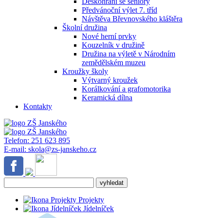
Deskohraní se seniory
Předvánoční výlet 7. tříd
Návštěva Břevnovského kláštěra
Školní družina
Nové herní prvky
Kouzelník v družině
Družina na výletě v Národním
zemědělském muzeu
Kroužky školy
Výtvarný kroužek
Korálkování a grafomotorika
Keramická dílna
Kontakty
Telefon:
251 623 895
E-mail:
skola@zs-janskeho.cz
Projekty
Jídelníček