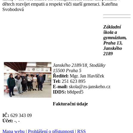
dětech rozvíjet empatii a respekt vůči starší generaci. Kateřina
Svobodová
Základní
škola a
gymnázium,
Praha 13,
Janského
2189
Janského 2189/18, Stodůlky
15500 Praha 5
Ředitel:
Mgr. Jan Havlíček
Tel:
251 623 895
E-mail:
skola@zs-janskeho.cz
IDDS:
b8dped5
Fakturační údaje
IČ:
629 343 09
Účet:
-, -
Mapa webu
|
Prohlášení o přístupnosti
|
RSS