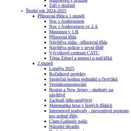
Halloween v družině
Září v družině
Školní rok 2024-2025
Přípravná třída a 1.stupeň
Noc s Andersenem
Noc s Andersenem ve 2.A
Masopust v 1.B
Přípravná třída
Návštěva rádia - přípravná třída
Návštěva policie v první třídě
Výcvikové centrum CATC
Téma Zdraví a nemoci u nulťáčků
2.stupeň
Londýn 2025
Ročníkové projekty
Společná hodina sedmáků a čtvrťáků
Vermikompostování
Boston a New Jersey - studenty na
návštěvě
Zachraň jídlo-neplýtvej
Matematika hrou v šestých třídách
Internetové podvody - preventivní program
pro sedmé třídy
Clam-Gallasův palác
Národní divadlo