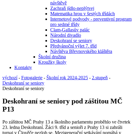
návštěvě
Zachraň jídlo-neplýtvej
Matematika hrou v šestých třídách
Internetové podvody - preventivní program
pro sedmé třídy
Clam-Gallasův palác
Národní divadlo
Deskohraní se seniory
Předvánoční výlet 7. tříd
Návštěva Břevnovského kláštěra
Školní družina
Kroužky školy
Kontakty
výchozí
-
Fotogalerie
-
Školní rok 2024-2025
-
2.stupeň
-
Deskohraní se seniory
Deskohraní se seniory
Deskohraní se seniory pod záštitou MČ
P13
Po záštitou MČ Prahy 13 a školního parlamentu proběhlo ve čtvrtek
23. ledna Deskohraní. Žáci 9. tříd a senioři z Prahy 13 si zahráli
turnaj v Člověče nezlob se. Mezigenerační setkávání pomáhá v