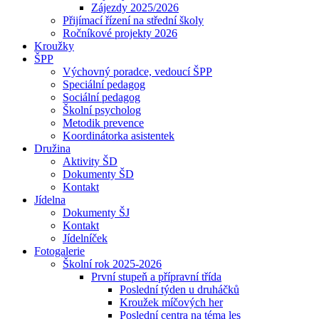
Zájezdy 2025/2026
Přijímací řízení na střední školy
Ročníkové projekty 2026
Kroužky
ŠPP
Výchovný poradce, vedoucí ŠPP
Speciální pedagog
Sociální pedagog
Školní psycholog
Metodik prevence
Koordinátorka asistentek
Družina
Aktivity ŠD
Dokumenty ŠD
Kontakt
Jídelna
Dokumenty ŠJ
Kontakt
Jídelníček
Fotogalerie
Školní rok 2025-2026
První stupeň a přípravní třída
Poslední týden u druháčků
Kroužek míčových her
Poslední centra na téma les