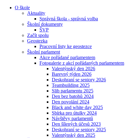
O škole
Aktuality
Správná škola - správná volba
Školní dokumenty
ŠVP
Začít spolu
Geostezka
Pracovní listy ke geostezce
Školní parlament
Akce pořádané parlamentem
Fotogalerie z akcí pořádaných parlamentem
Valentýnský den 2026
Barevný týden 2026
Deskohraní se seniory 2026
Teambuilding 2025
Slib parlamentu 2025
Den bez batohů 2024
Den povolání 2024
Black and white day 2025
Sbírka pro útulky 2024
Návštěvy parlamentů
Den šílených účesů 2023
Deskohraní se seniory 2025
Valentýnský den 2025