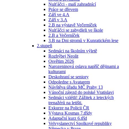
Nulťáčci - malí zahradnící
Práce se dřevem
Září ve 4.A
Září v 3.A
2.B na výstavě Večerníček
Nulťáčci se zabydleli ve škole
2.B a Večerníček
3.B na Dni stromů v Kunratickém lese
2.stupeň
Sedmáci na školním výletě
Rozhýbej Neolit
Osvětim 2026
Narozeninová oslava napříč dějinami a
kulturami
Deskohraní se seniory
Odpoledne s Avatarem
Návštěva úřadu MČ Prahy 13
Vánoční zájezd do polské Vratislavi
Sedmáci vzlétli! Zážitek z leteckých
trenažérů na letišti.
Exkurze na Policii ČR
Výstava Kosmas 7.třídy
Adaptační kurz 6.tříd
Velvyslanectví Spolkové republiky
Německo v Praze