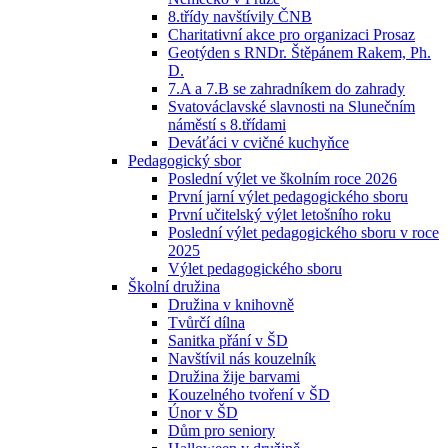
8.třídy navštívily ČNB
Charitativní akce pro organizaci Prosaz
Geotýden s RNDr. Štěpánem Rakem, Ph.
D.
7.A a 7.B se zahradníkem do zahrady
Svatováclavské slavnosti na Slunečním
náměstí s 8.třídami
Deváťáci v cvičné kuchyňce
Pedagogický sbor
Poslední výlet ve školním roce 2026
První jarní výlet pedagogického sboru
První učitelský výlet letošního roku
Poslední výlet pedagogického sboru v roce
2025
Výlet pedagogického sboru
Školní družina
Družina v knihovně
Tvůrčí dílna
Sanitka přání v ŠD
Navštívil nás kouzelník
Družina žije barvami
Kouzelného tvoření v ŠD
Únor v ŠD
Dům pro seniory