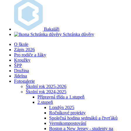
Bakaláři
Schránka důvěry
O škole
Zápis 2026
Pro rodiče a žáky
Kroužky
ŠPP
Družina
Jídelna
Fotogalerie
Školní rok 2025-2026
Školní rok 2024-2025
Přípravná třída a 1.stupeň
2.stupeň
Londýn 2025
Ročníkové projekty
Společná hodina sedmáků a čtvrťáků
Vermikompostování
Boston a New Jersey - studenty na