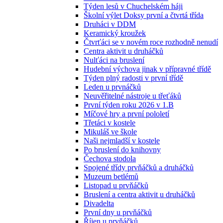
Týden lesů v Chuchelském háji
Školní výlet Doksy první a čtvrtá třída
Druháci v DDM
Keramický kroužek
Čtvrťáci se v novém roce rozhodně nenudí
Centra aktivit u druháčků
Nulťáci na bruslení
Hudební výchova jinak v přípravné třídě
Týden plný radosti v první třídě
Leden u prvnáčků
Neuvěřitelné nástroje u třeťáků
První týden roku 2026 v 1.B
Míčové hry a první pololetí
Třetáci v kostele
Mikuláš ve škole
Naši nejmladší v kostele
Po bruslení do knihovny
Čechova stodola
Spojené třídy prvňáčků a druháčků
Muzeum betlémů
Listopad u prvňáčků
Bruslení a centra aktivit u druháčků
Divadelta
První dny u prvňáčků
Říjen u prvňáčků