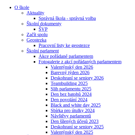
O škole
Aktuality
Správná škola - správná volba
Školní dokumenty
ŠVP
Začít spolu
Geostezka
Pracovní listy ke geostezce
Školní parlament
Akce pořádané parlamentem
Fotogalerie z akcí pořádaných parlamentem
Valentýnský den 2026
Barevný týden 2026
Deskohraní se seniory 2026
Teambuilding 2025
Slib parlamentu 2025
Den bez batohů 2024
Den povolání 2024
Black and white day 2025
Sbírka pro útulky 2024
Návštěvy parlamentů
Den šílených účesů 2023
Deskohraní se seniory 2025
Valentýnský den 2025