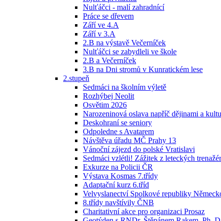
Nulťáčci - malí zahradnící
Práce se dřevem
Září ve 4.A
Září v 3.A
2.B na výstavě Večerníček
Nulťáčci se zabydleli ve škole
2.B a Večerníček
3.B na Dni stromů v Kunratickém lese
2.stupeň
Sedmáci na školním výletě
Rozhýbej Neolit
Osvětim 2026
Narozeninová oslava napříč dějinami a kult
Deskohraní se seniory
Odpoledne s Avatarem
Návštěva úřadu MČ Prahy 13
Vánoční zájezd do polské Vratislavi
Sedmáci vzlétli! Zážitek z leteckých trenažérů
Exkurze na Policii ČR
Výstava Kosmas 7.třídy
Adaptační kurz 6.tříd
Velvyslanectví Spolkové republiky Německ
8.třídy navštívily ČNB
Charitativní akce pro organizaci Prosaz
Geotýden s RNDr. Štěpánem Rakem, Ph. D