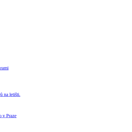
urami
 na letišti.
o v Praze
.