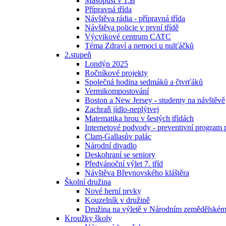
Masopust v 1.B
Přípravná třída
Návštěva rádia - přípravná třída
Návštěva policie v první třídě
Výcvikové centrum CATC
Téma Zdraví a nemoci u nulťáčků
2.stupeň
Londýn 2025
Ročníkové projekty
Společná hodina sedmáků a čtvrťáků
Vermikompostování
Boston a New Jersey - studenty na návštěvě
Zachraň jídlo-neplýtvej
Matematika hrou v šestých třídách
Internetové podvody - preventivní program 
Clam-Gallasův palác
Národní divadlo
Deskohraní se seniory
Předvánoční výlet 7. tříd
Návštěva Břevnovského kláštěra
Školní družina
Nové herní prvky
Kouzelník v družině
Družina na výletě v Národním zemědělské
Kroužky školy