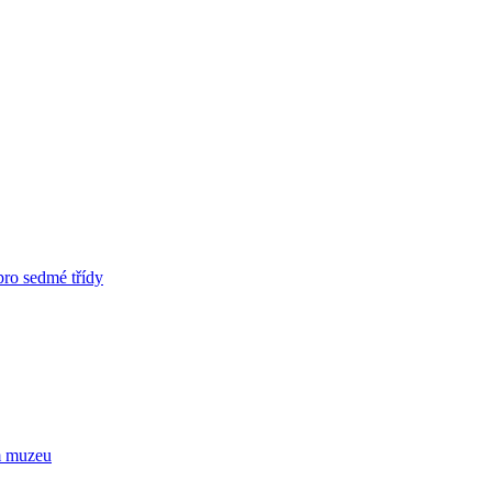
pro sedmé třídy
m muzeu