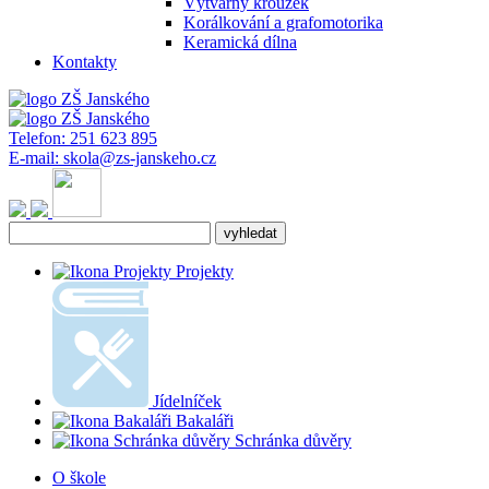
Výtvarný kroužek
Korálkování a grafomotorika
Keramická dílna
Kontakty
Telefon:
251 623 895
E-mail:
skola@zs-janskeho.cz
Projekty
Jídelníček
Bakaláři
Schránka důvěry
O škole