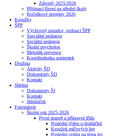
Zájezdy 2025/2026
Přijímací řízení na střední školy
Ročníkové projekty 2026
Kroužky
ŠPP
Výchovný poradce, vedoucí ŠPP
Speciální pedagog
Sociální pedagog
Školní psycholog
Metodik prevence
Koordinátorka asistentek
Družina
Aktivity ŠD
Dokumenty ŠD
Kontakt
Jídelna
Dokumenty ŠJ
Kontakt
Jídelníček
Fotogalerie
Školní rok 2025-2026
První stupeň a přípravní třída
Poslední týden u druháčků
Kroužek míčových her
Poslední centra na téma les