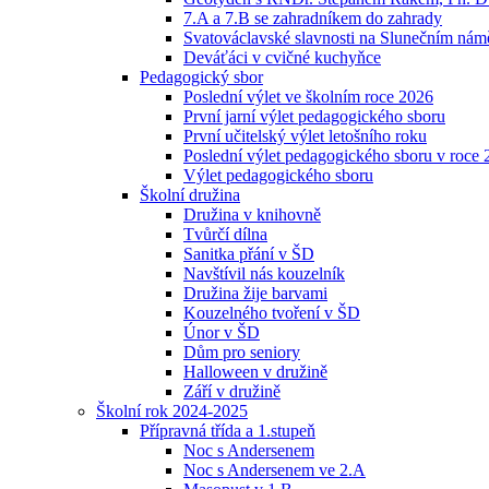
7.A a 7.B se zahradníkem do zahrady
Svatováclavské slavnosti na Slunečním náměs
Deváťáci v cvičné kuchyňce
Pedagogický sbor
Poslední výlet ve školním roce 2026
První jarní výlet pedagogického sboru
První učitelský výlet letošního roku
Poslední výlet pedagogického sboru v roce
Výlet pedagogického sboru
Školní družina
Družina v knihovně
Tvůrčí dílna
Sanitka přání v ŠD
Navštívil nás kouzelník
Družina žije barvami
Kouzelného tvoření v ŠD
Únor v ŠD
Dům pro seniory
Halloween v družině
Září v družině
Školní rok 2024-2025
Přípravná třída a 1.stupeň
Noc s Andersenem
Noc s Andersenem ve 2.A