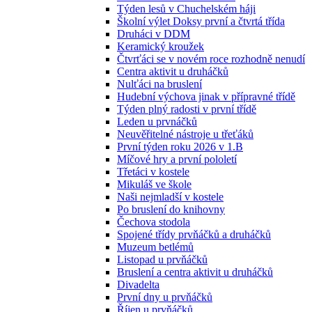
Týden lesů v Chuchelském háji
Školní výlet Doksy první a čtvrtá třída
Druháci v DDM
Keramický kroužek
Čtvrťáci se v novém roce rozhodně nenudí
Centra aktivit u druháčků
Nulťáci na bruslení
Hudební výchova jinak v přípravné třídě
Týden plný radosti v první třídě
Leden u prvnáčků
Neuvěřitelné nástroje u třeťáků
První týden roku 2026 v 1.B
Míčové hry a první pololetí
Třetáci v kostele
Mikuláš ve škole
Naši nejmladší v kostele
Po bruslení do knihovny
Čechova stodola
Spojené třídy prvňáčků a druháčků
Muzeum betlémů
Listopad u prvňáčků
Bruslení a centra aktivit u druháčků
Divadelta
První dny u prvňáčků
Říjen u prvňáčků