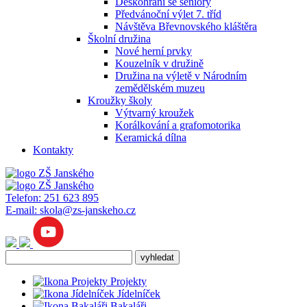
Deskohraní se seniory
Předvánoční výlet 7. tříd
Návštěva Břevnovského kláštěra
Školní družina
Nové herní prvky
Kouzelník v družině
Družina na výletě v Národním
zemědělském muzeu
Kroužky školy
Výtvarný kroužek
Korálkování a grafomotorika
Keramická dílna
Kontakty
Telefon:
251 623 895
E-mail:
skola@zs-janskeho.cz
Projekty
Jídelníček
Bakaláři