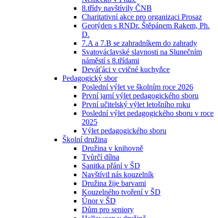
8.třídy navštívily ČNB
Charitativní akce pro organizaci Prosaz
Geotýden s RNDr. Štěpánem Rakem, Ph.
D.
7.A a 7.B se zahradníkem do zahrady
Svatováclavské slavnosti na Slunečním
náměstí s 8.třídami
Deváťáci v cvičné kuchyňce
Pedagogický sbor
Poslední výlet ve školním roce 2026
První jarní výlet pedagogického sboru
První učitelský výlet letošního roku
Poslední výlet pedagogického sboru v roce
2025
Výlet pedagogického sboru
Školní družina
Družina v knihovně
Tvůrčí dílna
Sanitka přání v ŠD
Navštívil nás kouzelník
Družina žije barvami
Kouzelného tvoření v ŠD
Únor v ŠD
Dům pro seniory