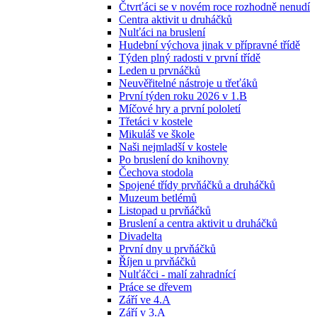
Čtvrťáci se v novém roce rozhodně nenudí
Centra aktivit u druháčků
Nulťáci na bruslení
Hudební výchova jinak v přípravné třídě
Týden plný radosti v první třídě
Leden u prvnáčků
Neuvěřitelné nástroje u třeťáků
První týden roku 2026 v 1.B
Míčové hry a první pololetí
Třetáci v kostele
Mikuláš ve škole
Naši nejmladší v kostele
Po bruslení do knihovny
Čechova stodola
Spojené třídy prvňáčků a druháčků
Muzeum betlémů
Listopad u prvňáčků
Bruslení a centra aktivit u druháčků
Divadelta
První dny u prvňáčků
Říjen u prvňáčků
Nulťáčci - malí zahradnící
Práce se dřevem
Září ve 4.A
Září v 3.A