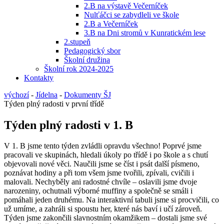
2.B na výstavě Večerníček
Nulťáčci se zabydleli ve škole
2.B a Večerníček
3.B na Dni stromů v Kunratickém lese
2.stupeň
Pedagogický sbor
Školní družina
Školní rok 2024-2025
Kontakty
výchozí
-
Jídelna
-
Dokumenty ŠJ
Týden plný radosti v první třídě
Týden plný radosti v 1. B
V 1. B jsme tento týden zvládli opravdu všechno! Poprvé jsme
pracovali ve skupinách, hledali úkoly po třídě i po škole a s chutí
objevovali nové věci. Naučili jsme se číst i psát další písmeno,
poznávat hodiny a při tom všem jsme tvořili, zpívali, cvičili i
malovali. Nechyběly ani radostné chvíle – oslavili jsme dvoje
narozeniny, ochutnali výborné muffiny a společně se smáli i
pomáhali jeden druhému. Na interaktivní tabuli jsme si procvičili, co
už umíme, a zahráli si spoustu her, které nás baví i učí zároveň.
Týden jsme zakončili slavnostním okamžikem – dostali jsme své