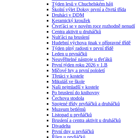
Týden lesů v Chuchelském háji
Školní výlet Doksy první a čtvrtá třída
Druháci v DDM
Keramický kroužek
Čtvrťáci se v novém roce rozhodně nenudí
Centra aktivit u druháčků
Nulťáci na bruslení
Hudební výchova jinak v přípravné třídě
Týden plný radosti v první třídě
Leden u prvnáčků
Neuvěřitelné nástroje u třeťáků
První týden roku 2026 v 1.B
Míčové hry a první pololetí
Třetáci v kostele
Mikuláš ve škole
Naši nejmladší v kostele
Po bruslení do knihovny
Čechova stodola
Spojené třídy prvňáčků a druháčků
Muzeum betlémů
Listopad u prvňáčků
Bruslení a centra aktivit u druháčků
Divadelta
První dny u prvňáčků
Říjen u prvňáčků