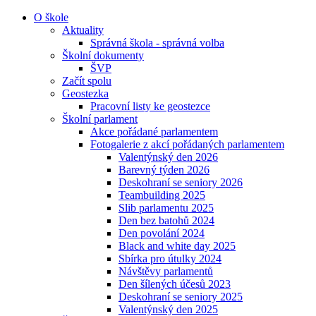
O škole
Aktuality
Správná škola - správná volba
Školní dokumenty
ŠVP
Začít spolu
Geostezka
Pracovní listy ke geostezce
Školní parlament
Akce pořádané parlamentem
Fotogalerie z akcí pořádaných parlamentem
Valentýnský den 2026
Barevný týden 2026
Deskohraní se seniory 2026
Teambuilding 2025
Slib parlamentu 2025
Den bez batohů 2024
Den povolání 2024
Black and white day 2025
Sbírka pro útulky 2024
Návštěvy parlamentů
Den šílených účesů 2023
Deskohraní se seniory 2025
Valentýnský den 2025