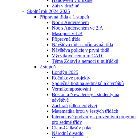
Halloween v družině
Září v družině
Školní rok 2024-2025
Přípravná třída a 1.stupeň
Noc s Andersenem
Noc s Andersenem ve 2.A
Masopust v 1.B
Přípravná třída
Návštěva rádia - přípravná třída
Návštěva policie v první třídě
Výcvikové centrum CATC
Téma Zdraví a nemoci u nulťáčků
2.stupeň
Londýn 2025
Ročníkové projekty
Společná hodina sedmáků a čtvrťáků
Vermikompostování
Boston a New Jersey - studenty na
návštěvě
Zachraň jídlo-neplýtvej
Matematika hrou v šestých třídách
Internetové podvody - preventivní program
pro sedmé třídy
Clam-Gallasův palác
Národní divadlo