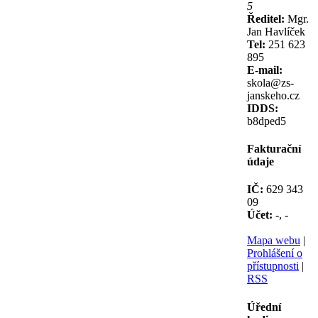
5
Ředitel:
Mgr.
Jan Havlíček
Tel:
251 623
895
E-mail:
skola@zs-
janskeho.cz
IDDS:
b8dped5
Fakturační
údaje
IČ:
629 343
09
Účet:
-, -
Mapa webu
|
Prohlášení o
přístupnosti
|
RSS
Úřední