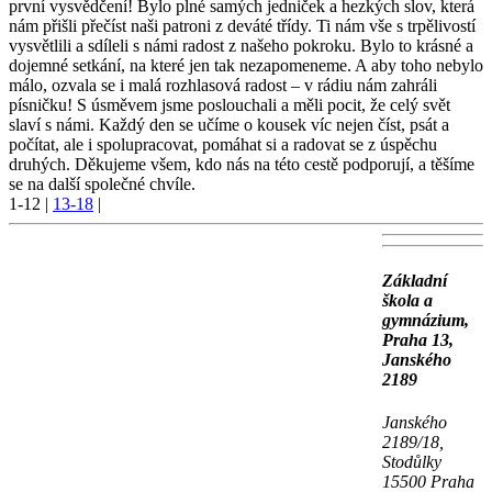
první vysvědčení! Bylo plné samých jedniček a hezkých slov, která
nám přišli přečíst naši patroni z deváté třídy. Ti nám vše s trpělivostí
vysvětlili a sdíleli s námi radost z našeho pokroku. Bylo to krásné a
dojemné setkání, na které jen tak nezapomeneme. A aby toho nebylo
málo, ozvala se i malá rozhlasová radost – v rádiu nám zahráli
písničku! S úsměvem jsme poslouchali a měli pocit, že celý svět
slaví s námi. Každý den se učíme o kousek víc nejen číst, psát a
počítat, ale i spolupracovat, pomáhat si a radovat se z úspěchu
druhých. Děkujeme všem, kdo nás na této cestě podporují, a těšíme
se na další společné chvíle.
1-12
|
13-18
|
Základní
škola a
gymnázium,
Praha 13,
Janského
2189
Janského
2189/18,
Stodůlky
15500 Praha