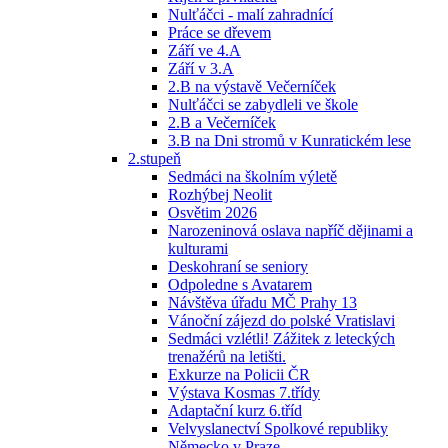
Nulťáčci - malí zahradnící
Práce se dřevem
Září ve 4.A
Září v 3.A
2.B na výstavě Večerníček
Nulťáčci se zabydleli ve škole
2.B a Večerníček
3.B na Dni stromů v Kunratickém lese
2.stupeň
Sedmáci na školním výletě
Rozhýbej Neolit
Osvětim 2026
Narozeninová oslava napříč dějinami a
kulturami
Deskohraní se seniory
Odpoledne s Avatarem
Návštěva úřadu MČ Prahy 13
Vánoční zájezd do polské Vratislavi
Sedmáci vzlétli! Zážitek z leteckých
trenažérů na letišti.
Exkurze na Policii ČR
Výstava Kosmas 7.třídy
Adaptační kurz 6.tříd
Velvyslanectví Spolkové republiky
Německo v Praze