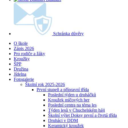
Schránka důvěry
O škole
Zápis 2026
Pro rodiče a žáky
Kroužky
ŠPP
Družina
Jídelna
Fotogalerie
Školní rok 2025-2026
První stupeň a přípravní třída
Poslední týden u druháčků
Kroužek míčových her
Poslední centra na téma les
Týden lesů v Chuchelském háji
Školní výlet Doksy první a čtvrtá třída
Druháci v DDM
Keramický kroužek