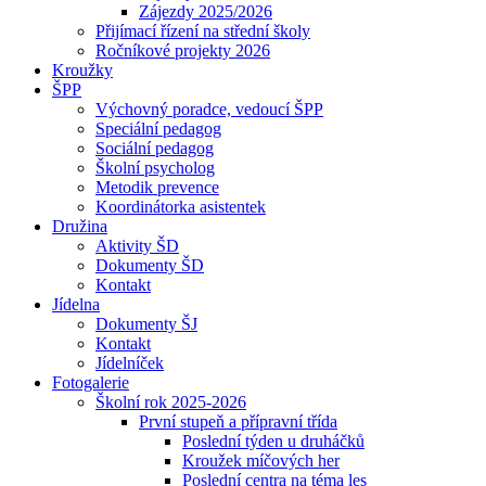
Zájezdy 2025/2026
Přijímací řízení na střední školy
Ročníkové projekty 2026
Kroužky
ŠPP
Výchovný poradce, vedoucí ŠPP
Speciální pedagog
Sociální pedagog
Školní psycholog
Metodik prevence
Koordinátorka asistentek
Družina
Aktivity ŠD
Dokumenty ŠD
Kontakt
Jídelna
Dokumenty ŠJ
Kontakt
Jídelníček
Fotogalerie
Školní rok 2025-2026
První stupeň a přípravní třída
Poslední týden u druháčků
Kroužek míčových her
Poslední centra na téma les