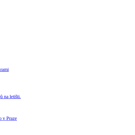
urami
 na letišti.
o v Praze
.