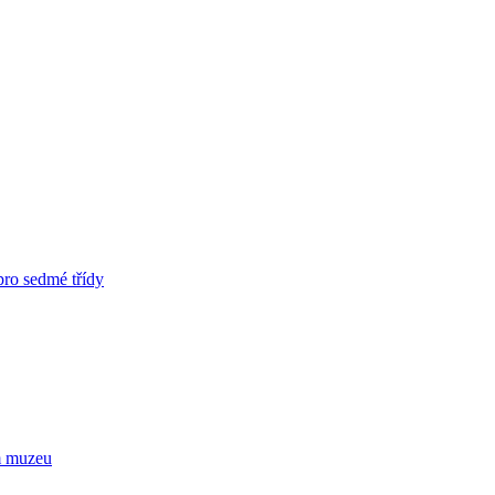
pro sedmé třídy
m muzeu