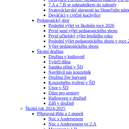
7.A a 7.B se zahradníkem do zahrady
Svatováclavské slavnosti na Slunečním náměs
Deváťáci v cvičné kuchyňce
Pedagogický sbor
Poslední výlet ve školním roce 2026
První jarní výlet pedagogického sboru
První učitelský výlet letošního roku
Poslední výlet pedagogického sboru v roce
Výlet pedagogického sboru
Školní družina
Družina v knihovně
Tvůrčí dílna
Sanitka přání v ŠD
Navštívil nás kouzelník
Družina žije barvami
Kouzelného tvoření v ŠD
Únor v ŠD
Dům pro seniory
Halloween v družině
Září v družině
Školní rok 2024-2025
Přípravná třída a 1.stupeň
Noc s Andersenem
Noc s Andersenem ve 2.A