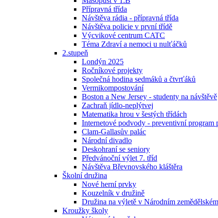
Masopust v 1.B
Přípravná třída
Návštěva rádia - přípravná třída
Návštěva policie v první třídě
Výcvikové centrum CATC
Téma Zdraví a nemoci u nulťáčků
2.stupeň
Londýn 2025
Ročníkové projekty
Společná hodina sedmáků a čtvrťáků
Vermikompostování
Boston a New Jersey - studenty na návštěvě
Zachraň jídlo-neplýtvej
Matematika hrou v šestých třídách
Internetové podvody - preventivní program 
Clam-Gallasův palác
Národní divadlo
Deskohraní se seniory
Předvánoční výlet 7. tříd
Návštěva Břevnovského kláštěra
Školní družina
Nové herní prvky
Kouzelník v družině
Družina na výletě v Národním zemědělské
Kroužky školy