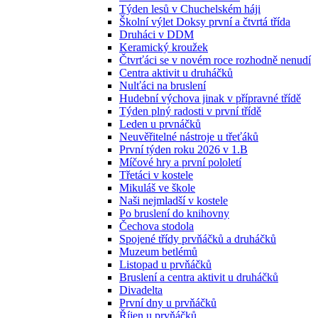
Týden lesů v Chuchelském háji
Školní výlet Doksy první a čtvrtá třída
Druháci v DDM
Keramický kroužek
Čtvrťáci se v novém roce rozhodně nenudí
Centra aktivit u druháčků
Nulťáci na bruslení
Hudební výchova jinak v přípravné třídě
Týden plný radosti v první třídě
Leden u prvnáčků
Neuvěřitelné nástroje u třeťáků
První týden roku 2026 v 1.B
Míčové hry a první pololetí
Třetáci v kostele
Mikuláš ve škole
Naši nejmladší v kostele
Po bruslení do knihovny
Čechova stodola
Spojené třídy prvňáčků a druháčků
Muzeum betlémů
Listopad u prvňáčků
Bruslení a centra aktivit u druháčků
Divadelta
První dny u prvňáčků
Říjen u prvňáčků