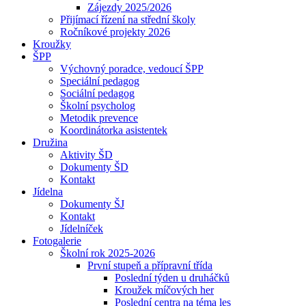
Zájezdy 2025/2026
Přijímací řízení na střední školy
Ročníkové projekty 2026
Kroužky
ŠPP
Výchovný poradce, vedoucí ŠPP
Speciální pedagog
Sociální pedagog
Školní psycholog
Metodik prevence
Koordinátorka asistentek
Družina
Aktivity ŠD
Dokumenty ŠD
Kontakt
Jídelna
Dokumenty ŠJ
Kontakt
Jídelníček
Fotogalerie
Školní rok 2025-2026
První stupeň a přípravní třída
Poslední týden u druháčků
Kroužek míčových her
Poslední centra na téma les