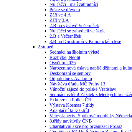
Nulťáčci - malí zahradnící
Práce se dřevem
Září ve 4.A
Září v 3.A
2.B na výstavě Večerníček
Nulťáčci se zabydleli ve škole
2.B a Večerníček
3.B na Dni stromů v Kunratickém lese
2.stupeň
Sedmáci na školním výletě
Rozhýbej Neolit
Osvětim 2026
Narozeninová oslava napříč dějinami a kult
Deskohraní se seniory
Odpoledne s Avatarem
Návštěva úřadu MČ Prahy 13
Vánoční zájezd do polské Vratislavi
Sedmáci vzlétli! Zážitek z leteckých trenažérů
Exkurze na Policii ČR
Výstava Kosmas 7.třídy
Adaptační kurz 6.tříd
Velvyslanectví Spolkové republiky Německ
8.třídy navštívily ČNB
Charitativní akce pro organizaci Prosaz
Geotýden s RNDr. Štěpánem Rakem, Ph. D