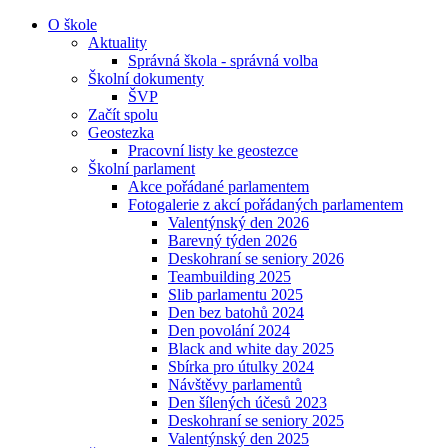
O škole
Aktuality
Správná škola - správná volba
Školní dokumenty
ŠVP
Začít spolu
Geostezka
Pracovní listy ke geostezce
Školní parlament
Akce pořádané parlamentem
Fotogalerie z akcí pořádaných parlamentem
Valentýnský den 2026
Barevný týden 2026
Deskohraní se seniory 2026
Teambuilding 2025
Slib parlamentu 2025
Den bez batohů 2024
Den povolání 2024
Black and white day 2025
Sbírka pro útulky 2024
Návštěvy parlamentů
Den šílených účesů 2023
Deskohraní se seniory 2025
Valentýnský den 2025