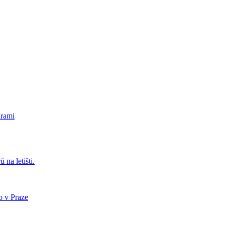
urami
 na letišti.
o v Praze
.