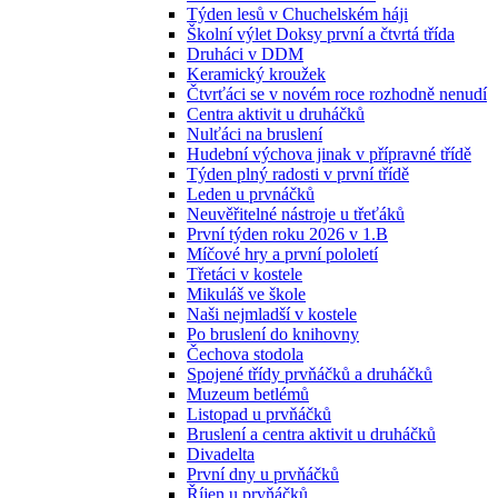
Týden lesů v Chuchelském háji
Školní výlet Doksy první a čtvrtá třída
Druháci v DDM
Keramický kroužek
Čtvrťáci se v novém roce rozhodně nenudí
Centra aktivit u druháčků
Nulťáci na bruslení
Hudební výchova jinak v přípravné třídě
Týden plný radosti v první třídě
Leden u prvnáčků
Neuvěřitelné nástroje u třeťáků
První týden roku 2026 v 1.B
Míčové hry a první pololetí
Třetáci v kostele
Mikuláš ve škole
Naši nejmladší v kostele
Po bruslení do knihovny
Čechova stodola
Spojené třídy prvňáčků a druháčků
Muzeum betlémů
Listopad u prvňáčků
Bruslení a centra aktivit u druháčků
Divadelta
První dny u prvňáčků
Říjen u prvňáčků