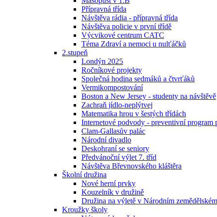
Masopust v 1.B
Přípravná třída
Návštěva rádia - přípravná třída
Návštěva policie v první třídě
Výcvikové centrum CATC
Téma Zdraví a nemoci u nulťáčků
2.stupeň
Londýn 2025
Ročníkové projekty
Společná hodina sedmáků a čtvrťáků
Vermikompostování
Boston a New Jersey - studenty na návštěvě
Zachraň jídlo-neplýtvej
Matematika hrou v šestých třídách
Internetové podvody - preventivní program 
Clam-Gallasův palác
Národní divadlo
Deskohraní se seniory
Předvánoční výlet 7. tříd
Návštěva Břevnovského kláštěra
Školní družina
Nové herní prvky
Kouzelník v družině
Družina na výletě v Národním zemědělské
Kroužky školy