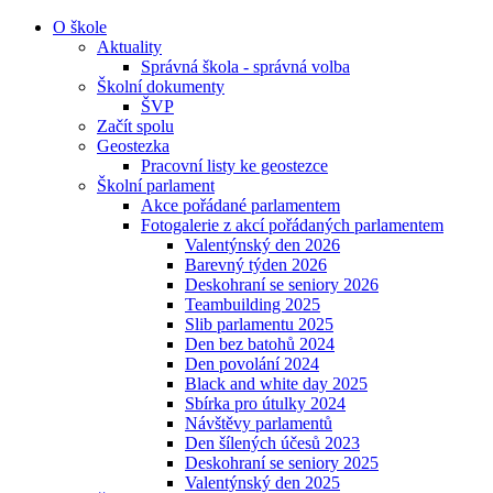
O škole
Aktuality
Správná škola - správná volba
Školní dokumenty
ŠVP
Začít spolu
Geostezka
Pracovní listy ke geostezce
Školní parlament
Akce pořádané parlamentem
Fotogalerie z akcí pořádaných parlamentem
Valentýnský den 2026
Barevný týden 2026
Deskohraní se seniory 2026
Teambuilding 2025
Slib parlamentu 2025
Den bez batohů 2024
Den povolání 2024
Black and white day 2025
Sbírka pro útulky 2024
Návštěvy parlamentů
Den šílených účesů 2023
Deskohraní se seniory 2025
Valentýnský den 2025