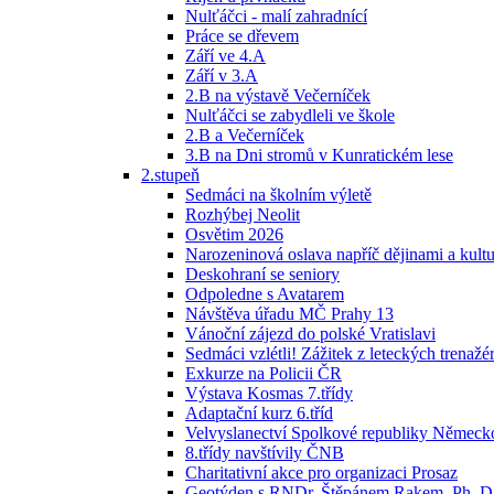
Nulťáčci - malí zahradnící
Práce se dřevem
Září ve 4.A
Září v 3.A
2.B na výstavě Večerníček
Nulťáčci se zabydleli ve škole
2.B a Večerníček
3.B na Dni stromů v Kunratickém lese
2.stupeň
Sedmáci na školním výletě
Rozhýbej Neolit
Osvětim 2026
Narozeninová oslava napříč dějinami a kult
Deskohraní se seniory
Odpoledne s Avatarem
Návštěva úřadu MČ Prahy 13
Vánoční zájezd do polské Vratislavi
Sedmáci vzlétli! Zážitek z leteckých trenažérů
Exkurze na Policii ČR
Výstava Kosmas 7.třídy
Adaptační kurz 6.tříd
Velvyslanectví Spolkové republiky Německ
8.třídy navštívily ČNB
Charitativní akce pro organizaci Prosaz
Geotýden s RNDr. Štěpánem Rakem, Ph. D