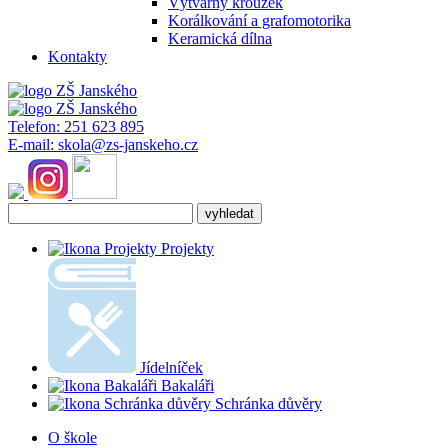
Výtvarný kroužek
Korálkování a grafomotorika
Keramická dílna
Kontakty
Telefon:
251 623 895
E-mail:
skola@zs-janskeho.cz
Projekty
Jídelníček
Bakaláři
Schránka důvěry
O škole