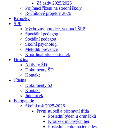
Zájezdy 2025/2026
Přijímací řízení na střední školy
Ročníkové projekty 2026
Kroužky
ŠPP
Výchovný poradce, vedoucí ŠPP
Speciální pedagog
Sociální pedagog
Školní psycholog
Metodik prevence
Koordinátorka asistentek
Družina
Aktivity ŠD
Dokumenty ŠD
Kontakt
Jídelna
Dokumenty ŠJ
Kontakt
Jídelníček
Fotogalerie
Školní rok 2025-2026
První stupeň a přípravní třída
Poslední týden u druháčků
Kroužek míčových her
Poslední centra na téma les