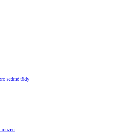
pro sedmé třídy
m muzeu