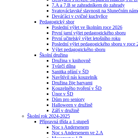
7.A a 7.B se zahradníkem do zahrady
Svatováclavské slavnosti na Slunečním náměs
Deváťáci v cvičné kuchyňce
Pedagogický sbor
Poslední výlet ve školním roce 2026
První jarní výlet pedagogického sboru
První učitelský výlet letošního roku
Poslední výlet pedagogického sboru v roce
Výlet pedagogického sboru
Školní družina
Družina v knihovně
Tvůrčí dílna
Sanitka přání v ŠD
Navštívil nás kouzelník
Družina žije barvami
Kouzelného tvoření v ŠD
Únor v ŠD
Dům pro seniory
Halloween v družině
Září v družině
Školní rok 2024-2025
Přípravná třída a 1.stupeň
Noc s Andersenem
Noc s Andersenem ve 2.A