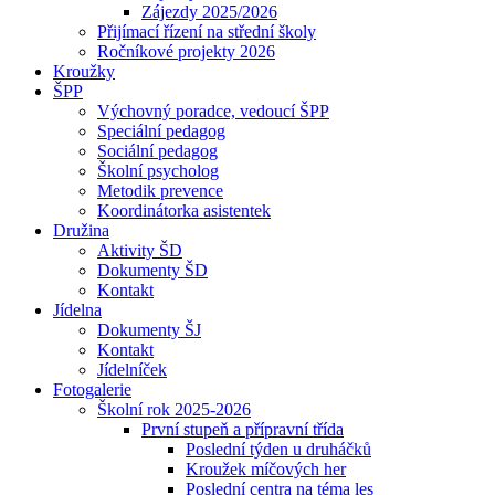
Zájezdy 2025/2026
Přijímací řízení na střední školy
Ročníkové projekty 2026
Kroužky
ŠPP
Výchovný poradce, vedoucí ŠPP
Speciální pedagog
Sociální pedagog
Školní psycholog
Metodik prevence
Koordinátorka asistentek
Družina
Aktivity ŠD
Dokumenty ŠD
Kontakt
Jídelna
Dokumenty ŠJ
Kontakt
Jídelníček
Fotogalerie
Školní rok 2025-2026
První stupeň a přípravní třída
Poslední týden u druháčků
Kroužek míčových her
Poslední centra na téma les