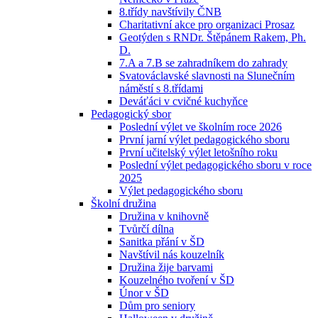
8.třídy navštívily ČNB
Charitativní akce pro organizaci Prosaz
Geotýden s RNDr. Štěpánem Rakem, Ph.
D.
7.A a 7.B se zahradníkem do zahrady
Svatováclavské slavnosti na Slunečním
náměstí s 8.třídami
Deváťáci v cvičné kuchyňce
Pedagogický sbor
Poslední výlet ve školním roce 2026
První jarní výlet pedagogického sboru
První učitelský výlet letošního roku
Poslední výlet pedagogického sboru v roce
2025
Výlet pedagogického sboru
Školní družina
Družina v knihovně
Tvůrčí dílna
Sanitka přání v ŠD
Navštívil nás kouzelník
Družina žije barvami
Kouzelného tvoření v ŠD
Únor v ŠD
Dům pro seniory