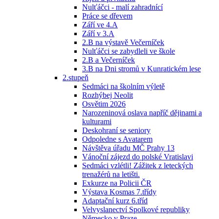
Nulťáčci - malí zahradnící
Práce se dřevem
Září ve 4.A
Září v 3.A
2.B na výstavě Večerníček
Nulťáčci se zabydleli ve škole
2.B a Večerníček
3.B na Dni stromů v Kunratickém lese
2.stupeň
Sedmáci na školním výletě
Rozhýbej Neolit
Osvětim 2026
Narozeninová oslava napříč dějinami a
kulturami
Deskohraní se seniory
Odpoledne s Avatarem
Návštěva úřadu MČ Prahy 13
Vánoční zájezd do polské Vratislavi
Sedmáci vzlétli! Zážitek z leteckých
trenažérů na letišti.
Exkurze na Policii ČR
Výstava Kosmas 7.třídy
Adaptační kurz 6.tříd
Velvyslanectví Spolkové republiky
Německo v Praze