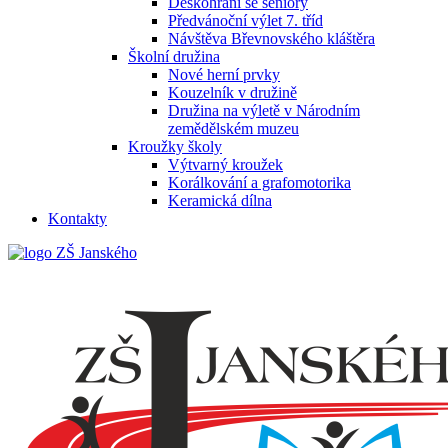
Deskohraní se seniory
Předvánoční výlet 7. tříd
Návštěva Břevnovského kláštěra
Školní družina
Nové herní prvky
Kouzelník v družině
Družina na výletě v Národním
zemědělském muzeu
Kroužky školy
Výtvarný kroužek
Korálkování a grafomotorika
Keramická dílna
Kontakty