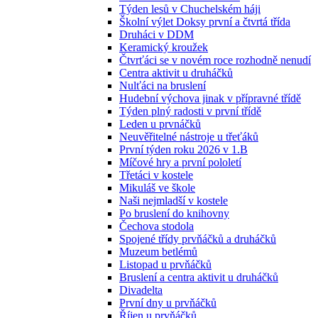
Týden lesů v Chuchelském háji
Školní výlet Doksy první a čtvrtá třída
Druháci v DDM
Keramický kroužek
Čtvrťáci se v novém roce rozhodně nenudí
Centra aktivit u druháčků
Nulťáci na bruslení
Hudební výchova jinak v přípravné třídě
Týden plný radosti v první třídě
Leden u prvnáčků
Neuvěřitelné nástroje u třeťáků
První týden roku 2026 v 1.B
Míčové hry a první pololetí
Třetáci v kostele
Mikuláš ve škole
Naši nejmladší v kostele
Po bruslení do knihovny
Čechova stodola
Spojené třídy prvňáčků a druháčků
Muzeum betlémů
Listopad u prvňáčků
Bruslení a centra aktivit u druháčků
Divadelta
První dny u prvňáčků
Říjen u prvňáčků