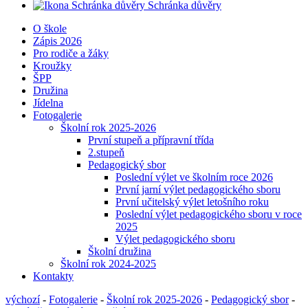
Schránka důvěry
O škole
Zápis 2026
Pro rodiče a žáky
Kroužky
ŠPP
Družina
Jídelna
Fotogalerie
Školní rok 2025-2026
První stupeň a přípravní třída
2.stupeň
Pedagogický sbor
Poslední výlet ve školním roce 2026
První jarní výlet pedagogického sboru
První učitelský výlet letošního roku
Poslední výlet pedagogického sboru v roce
2025
Výlet pedagogického sboru
Školní družina
Školní rok 2024-2025
Kontakty
výchozí
-
Fotogalerie
-
Školní rok 2025-2026
-
Pedagogický sbor
-