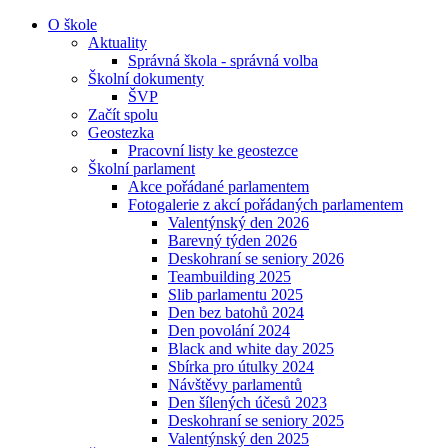
O škole
Aktuality
Správná škola - správná volba
Školní dokumenty
ŠVP
Začít spolu
Geostezka
Pracovní listy ke geostezce
Školní parlament
Akce pořádané parlamentem
Fotogalerie z akcí pořádaných parlamentem
Valentýnský den 2026
Barevný týden 2026
Deskohraní se seniory 2026
Teambuilding 2025
Slib parlamentu 2025
Den bez batohů 2024
Den povolání 2024
Black and white day 2025
Sbírka pro útulky 2024
Návštěvy parlamentů
Den šílených účesů 2023
Deskohraní se seniory 2025
Valentýnský den 2025