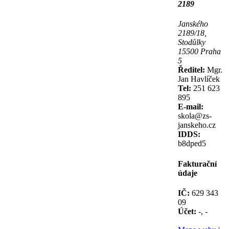
2189
Janského
2189/18,
Stodůlky
15500 Praha
5
Ředitel:
Mgr.
Jan Havlíček
Tel:
251 623
895
E-mail:
skola@zs-
janskeho.cz
IDDS:
b8dped5
Fakturační
údaje
IČ:
629 343
09
Účet:
-, -