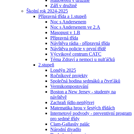
Halloween v družině
Září v družině
Školní rok 2024-2025
Přípravná třída a 1.stupeň
Noc s Andersenem
Noc s Andersenem ve 2.A
Masopust v 1.B
Přípravná třída
Návštěva rádia - přípravná třída
Návštěva policie v první třídě
Výcvikové centrum CATC
Téma Zdraví a nemoci u nulťáčků
2.stupeň
Londýn 2025
Ročníkové projekty
Společná hodina sedmáků a čtvrťáků
Vermikompostování
Boston a New Jersey - studenty na
návštěvě
Zachraň jídlo-neplýtvej
Matematika hrou v šestých třídách
Internetové podvody - preventivní program
pro sedmé třídy
Clam-Gallasův palác
Národní divadlo