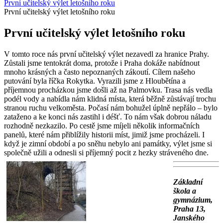
První učitelský výlet letošního roku
První učitelský výlet letošního roku
První učitelský výlet letošního roku
V tomto roce nás první učitelský výlet nezavedl za hranice Prahy.
Zůstali jsme tentokrát doma, protože i Praha dokáže nabídnout
mnoho krásných a často nepoznaných zákoutí. Cílem našeho
putování byla říčka Rokytka. Vyrazili jsme z Hloubětína a
příjemnou procházkou jsme došli až na Palmovku. Trasa nás vedla
podél vody a nabídla nám klidná místa, která běžně zůstávají trochu
stranou ruchu velkoměsta. Počasí nám bohužel úplně nepřálo – bylo
zataženo a ke konci nás zastihl i déšť. To nám však dobrou náladu
rozhodně nezkazilo. Po cestě jsme míjeli několik informačních
panelů, které nám přiblížily historii míst, jimiž jsme procházeli. I
když je zimní období a po sněhu nebylo ani památky, výlet jsme si
společně užili a odnesli si příjemný pocit z hezky stráveného dne.
Základní
škola a
gymnázium,
Praha 13,
Janského