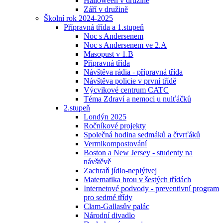
Halloween v družině
Září v družině
Školní rok 2024-2025
Přípravná třída a 1.stupeň
Noc s Andersenem
Noc s Andersenem ve 2.A
Masopust v 1.B
Přípravná třída
Návštěva rádia - přípravná třída
Návštěva policie v první třídě
Výcvikové centrum CATC
Téma Zdraví a nemoci u nulťáčků
2.stupeň
Londýn 2025
Ročníkové projekty
Společná hodina sedmáků a čtvrťáků
Vermikompostování
Boston a New Jersey - studenty na
návštěvě
Zachraň jídlo-neplýtvej
Matematika hrou v šestých třídách
Internetové podvody - preventivní program
pro sedmé třídy
Clam-Gallasův palác
Národní divadlo