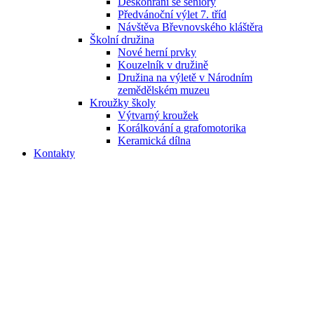
Deskohraní se seniory
Předvánoční výlet 7. tříd
Návštěva Břevnovského kláštěra
Školní družina
Nové herní prvky
Kouzelník v družině
Družina na výletě v Národním
zemědělském muzeu
Kroužky školy
Výtvarný kroužek
Korálkování a grafomotorika
Keramická dílna
Kontakty