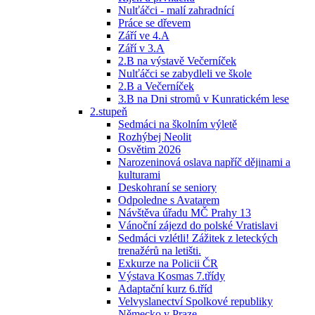
Nulťáčci - malí zahradnící
Práce se dřevem
Září ve 4.A
Září v 3.A
2.B na výstavě Večerníček
Nulťáčci se zabydleli ve škole
2.B a Večerníček
3.B na Dni stromů v Kunratickém lese
2.stupeň
Sedmáci na školním výletě
Rozhýbej Neolit
Osvětim 2026
Narozeninová oslava napříč dějinami a
kulturami
Deskohraní se seniory
Odpoledne s Avatarem
Návštěva úřadu MČ Prahy 13
Vánoční zájezd do polské Vratislavi
Sedmáci vzlétli! Zážitek z leteckých
trenažérů na letišti.
Exkurze na Policii ČR
Výstava Kosmas 7.třídy
Adaptační kurz 6.tříd
Velvyslanectví Spolkové republiky
Německo v Praze