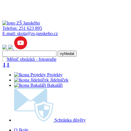
Telefon:
251 623 895
E-mail:
skola@zs-janskeho.cz
❙❙
Projekty
Jídelníček
Bakaláři
Schránka důvěry
O škole