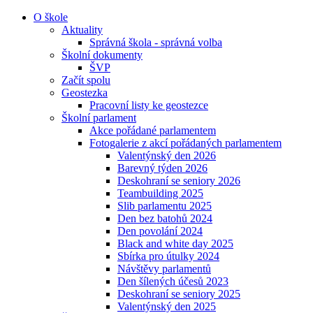
O škole
Aktuality
Správná škola - správná volba
Školní dokumenty
ŠVP
Začít spolu
Geostezka
Pracovní listy ke geostezce
Školní parlament
Akce pořádané parlamentem
Fotogalerie z akcí pořádaných parlamentem
Valentýnský den 2026
Barevný týden 2026
Deskohraní se seniory 2026
Teambuilding 2025
Slib parlamentu 2025
Den bez batohů 2024
Den povolání 2024
Black and white day 2025
Sbírka pro útulky 2024
Návštěvy parlamentů
Den šílených účesů 2023
Deskohraní se seniory 2025
Valentýnský den 2025