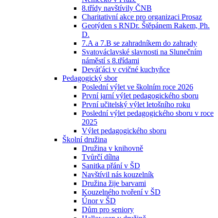
8.třídy navštívily ČNB
Charitativní akce pro organizaci Prosaz
Geotýden s RNDr. Štěpánem Rakem, Ph.
D.
7.A a 7.B se zahradníkem do zahrady
Svatováclavské slavnosti na Slunečním
náměstí s 8.třídami
Deváťáci v cvičné kuchyňce
Pedagogický sbor
Poslední výlet ve školním roce 2026
První jarní výlet pedagogického sboru
První učitelský výlet letošního roku
Poslední výlet pedagogického sboru v roce
2025
Výlet pedagogického sboru
Školní družina
Družina v knihovně
Tvůrčí dílna
Sanitka přání v ŠD
Navštívil nás kouzelník
Družina žije barvami
Kouzelného tvoření v ŠD
Únor v ŠD
Dům pro seniory