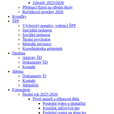
Zájezdy 2025/2026
Přijímací řízení na střední školy
Ročníkové projekty 2026
Kroužky
ŠPP
Výchovný poradce, vedoucí ŠPP
Speciální pedagog
Sociální pedagog
Školní psycholog
Metodik prevence
Koordinátorka asistentek
Družina
Aktivity ŠD
Dokumenty ŠD
Kontakt
Jídelna
Dokumenty ŠJ
Kontakt
Jídelníček
Fotogalerie
Školní rok 2025-2026
První stupeň a přípravní třída
Poslední týden u druháčků
Kroužek míčových her
Poslední centra na téma les