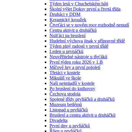
Týden lesů v Chuchelském háji
Školní výlet Doksy první a čtvrtá třída
Druháci v DDM
Keramický kroužek
Čtvrťáci se v novém roce rozhodně nenudí
Centra aktivit u druháčků
Nulťáci na bruslení
Hudební výchova jinak v přípravné třídě
Týden plný radosti v první třídě
Leden u prvnáčků
Neuvěřitelné nástroje u třeťáků
První týden roku 2026 v 1.B
Míčové hry a první pololetí
Třetáci v kostele
Mikuláš ve škole
Naši nejmladší v kostele
Po bruslení do knihovny
Čechova stodola
Spojené třídy prvňáčků a druháčků
Muzeum betlémů
Listopad u prvňáčků
Bruslení a centra aktivit u druháčků
Divadelta
První dny u prvňáčků
Říjen u prvňáčků