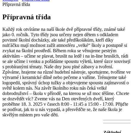
Přípravná třída
Přípravná třída
Každý rok otvíráme na naší škole dvě přípravné třídy, známé také
jako 0. ročník. Tyto třídy jsou určeny nejen dětem s odkladem
povinné školní docházky, ale také předškolákům, kteří díky
nulťáčku mají možnost zažít atmosféru „velké“ školy a postupně si
zvykat na školní prostředí. Během roku se věnujeme pestrým
aktivitám – učíme se plavat, bruslit na ledě i na in-line bruslích, rádi
se ale učíme i venku a pořádáme spoustu výletů, které úzce souvisejí
s probíranými tématy. Naše dny jsou plné zábavy a tvoření.
Zpíváme, hrajeme na různé hudební nástroje, sportujeme, tvoříme ve
výtvarné i keramické dílně nebo pečeme a vaříme. Trénujeme také
logopedii, správný úchop tužky a objevujeme spoustu zajímavostí o
světě kolem nás. Na závěr školního roku nás čeká velké
dobrodružství – škola v přírodě, na kterou se už moc těšíme. Chcete
se dozvědět víc? Zveme vás na Den otevřených dveří, který
proběhne 18. 3. 2025 v časech 8:00 - 11:45 a 15:00 - 17:00. Přijďte
se podívat, jak to u nás vypadá, a přesvědčte se, že naše škola je
skvělým místem pro vaše děti.
Základní