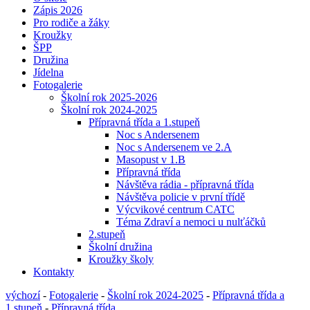
Zápis 2026
Pro rodiče a žáky
Kroužky
ŠPP
Družina
Jídelna
Fotogalerie
Školní rok 2025-2026
Školní rok 2024-2025
Přípravná třída a 1.stupeň
Noc s Andersenem
Noc s Andersenem ve 2.A
Masopust v 1.B
Přípravná třída
Návštěva rádia - přípravná třída
Návštěva policie v první třídě
Výcvikové centrum CATC
Téma Zdraví a nemoci u nulťáčků
2.stupeň
Školní družina
Kroužky školy
Kontakty
výchozí
-
Fotogalerie
-
Školní rok 2024-2025
-
Přípravná třída a
1.stupeň
-
Přípravná třída