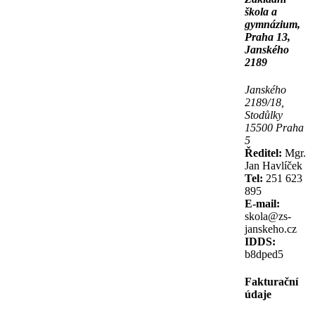
škola a
gymnázium,
Praha 13,
Janského
2189
Janského
2189/18,
Stodůlky
15500 Praha
5
Ředitel:
Mgr.
Jan Havlíček
Tel:
251 623
895
E-mail:
skola@zs-
janskeho.cz
IDDS:
b8dped5
Fakturační
údaje