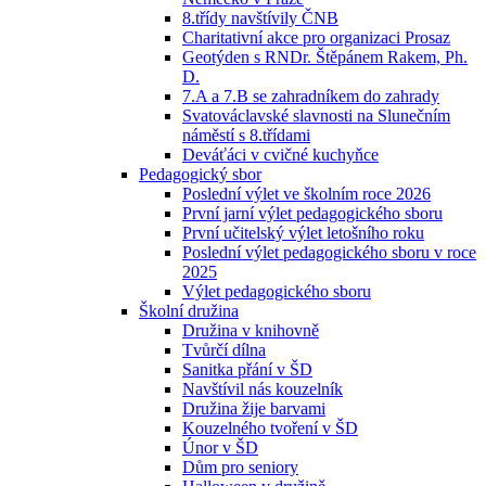
8.třídy navštívily ČNB
Charitativní akce pro organizaci Prosaz
Geotýden s RNDr. Štěpánem Rakem, Ph.
D.
7.A a 7.B se zahradníkem do zahrady
Svatováclavské slavnosti na Slunečním
náměstí s 8.třídami
Deváťáci v cvičné kuchyňce
Pedagogický sbor
Poslední výlet ve školním roce 2026
První jarní výlet pedagogického sboru
První učitelský výlet letošního roku
Poslední výlet pedagogického sboru v roce
2025
Výlet pedagogického sboru
Školní družina
Družina v knihovně
Tvůrčí dílna
Sanitka přání v ŠD
Navštívil nás kouzelník
Družina žije barvami
Kouzelného tvoření v ŠD
Únor v ŠD
Dům pro seniory