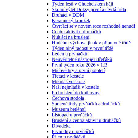
Týden lesů v Chuchelském háji
Školní výlet Doksy první a čtvrtá třída
Druháci v DDM
Keramický kroužek
Čtvrťáci se v novém roce rozhodně nenudí
Centra aktivit u druháčků
Nulťáci na bruslení
Hudební výchova jinak v přípravné třídě
Týden plný radosti v první třídě
Leden u prvnáčků
Neuvěřitelné nástroje u třeťáků
První týden roku 2026 v 1.B
Míčové hry a první pololetí
Třetáci v kostele
Mikuláš ve škole
Naši nejmladší v kostele
Po bruslení do knihovny
Čechova stodola
Spojené třídy prvňáčků a druháčků
Muzeum betlémů
Listopad u prvňáčků
Bruslení a centra aktivit u druháčků
Divadelta
První dny u prvňáčků
Říjen u prvňáčků