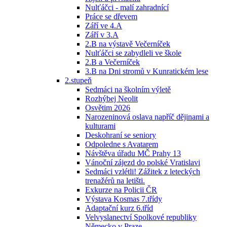
Nulťáčci - malí zahradnící
Práce se dřevem
Září ve 4.A
Září v 3.A
2.B na výstavě Večerníček
Nulťáčci se zabydleli ve škole
2.B a Večerníček
3.B na Dni stromů v Kunratickém lese
2.stupeň
Sedmáci na školním výletě
Rozhýbej Neolit
Osvětim 2026
Narozeninová oslava napříč dějinami a
kulturami
Deskohraní se seniory
Odpoledne s Avatarem
Návštěva úřadu MČ Prahy 13
Vánoční zájezd do polské Vratislavi
Sedmáci vzlétli! Zážitek z leteckých
trenažérů na letišti.
Exkurze na Policii ČR
Výstava Kosmas 7.třídy
Adaptační kurz 6.tříd
Velvyslanectví Spolkové republiky
Německo v Praze