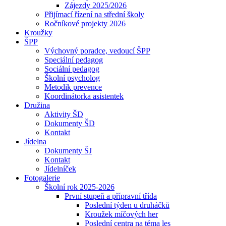
Zájezdy 2025/2026
Přijímací řízení na střední školy
Ročníkové projekty 2026
Kroužky
ŠPP
Výchovný poradce, vedoucí ŠPP
Speciální pedagog
Sociální pedagog
Školní psycholog
Metodik prevence
Koordinátorka asistentek
Družina
Aktivity ŠD
Dokumenty ŠD
Kontakt
Jídelna
Dokumenty ŠJ
Kontakt
Jídelníček
Fotogalerie
Školní rok 2025-2026
První stupeň a přípravní třída
Poslední týden u druháčků
Kroužek míčových her
Poslední centra na téma les