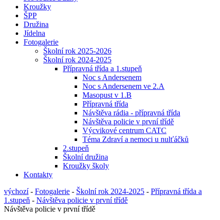
Kroužky
ŠPP
Družina
Jídelna
Fotogalerie
Školní rok 2025-2026
Školní rok 2024-2025
Přípravná třída a 1.stupeň
Noc s Andersenem
Noc s Andersenem ve 2.A
Masopust v 1.B
Přípravná třída
Návštěva rádia - přípravná třída
Návštěva policie v první třídě
Výcvikové centrum CATC
Téma Zdraví a nemoci u nulťáčků
2.stupeň
Školní družina
Kroužky školy
Kontakty
výchozí
-
Fotogalerie
-
Školní rok 2024-2025
-
Přípravná třída a
1.stupeň
-
Návštěva policie v první třídě
Návštěva policie v první třídě