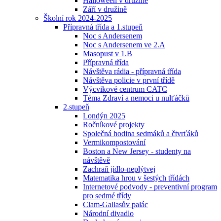
Halloween v družině
Září v družině
Školní rok 2024-2025
Přípravná třída a 1.stupeň
Noc s Andersenem
Noc s Andersenem ve 2.A
Masopust v 1.B
Přípravná třída
Návštěva rádia - přípravná třída
Návštěva policie v první třídě
Výcvikové centrum CATC
Téma Zdraví a nemoci u nulťáčků
2.stupeň
Londýn 2025
Ročníkové projekty
Společná hodina sedmáků a čtvrťáků
Vermikompostování
Boston a New Jersey - studenty na
návštěvě
Zachraň jídlo-neplýtvej
Matematika hrou v šestých třídách
Internetové podvody - preventivní program
pro sedmé třídy
Clam-Gallasův palác
Národní divadlo