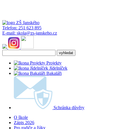
Telefon:
251 623 895
E-mail:
skola@zs-janskeho.cz
Projekty
Jídelníček
Bakaláři
Schránka důvěry
O škole
Zápis 2026
Pro rodiče a žáky