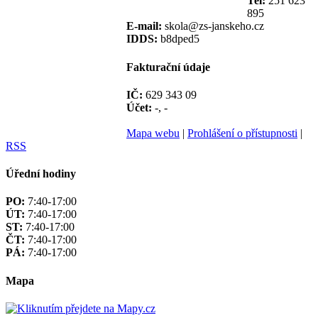
Tel:
251 623
895
E-mail:
skola@zs-janskeho.cz
IDDS:
b8dped5
Fakturační údaje
IČ:
629 343 09
Účet:
-, -
Mapa webu
|
Prohlášení o přístupnosti
|
RSS
Úřední hodiny
PO:
7:40-17:00
ÚT:
7:40-17:00
ST:
7:40-17:00
ČT:
7:40-17:00
PÁ:
7:40-17:00
Mapa