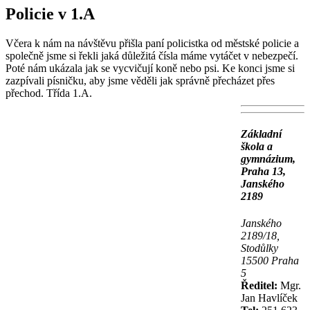
Policie v 1.A
Včera k nám na návštěvu přišla paní policistka od městské policie a
společně jsme si řekli jaká důležitá čísla máme vytáčet v nebezpečí.
Poté nám ukázala jak se vycvičují koně nebo psi. Ke konci jsme si
zazpívali písničku, aby jsme věděli jak správně přecházet přes
přechod. Třída 1.A.
Základní
škola a
gymnázium,
Praha 13,
Janského
2189
Janského
2189/18,
Stodůlky
15500 Praha
5
Ředitel:
Mgr.
Jan Havlíček