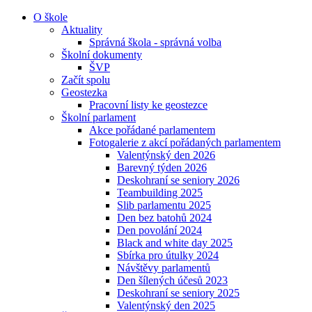
O škole
Aktuality
Správná škola - správná volba
Školní dokumenty
ŠVP
Začít spolu
Geostezka
Pracovní listy ke geostezce
Školní parlament
Akce pořádané parlamentem
Fotogalerie z akcí pořádaných parlamentem
Valentýnský den 2026
Barevný týden 2026
Deskohraní se seniory 2026
Teambuilding 2025
Slib parlamentu 2025
Den bez batohů 2024
Den povolání 2024
Black and white day 2025
Sbírka pro útulky 2024
Návštěvy parlamentů
Den šílených účesů 2023
Deskohraní se seniory 2025
Valentýnský den 2025