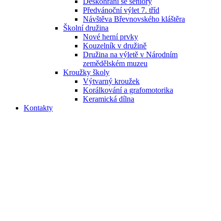
Deskohraní se seniory
Předvánoční výlet 7. tříd
Návštěva Břevnovského kláštěra
Školní družina
Nové herní prvky
Kouzelník v družině
Družina na výletě v Národním
zemědělském muzeu
Kroužky školy
Výtvarný kroužek
Korálkování a grafomotorika
Keramická dílna
Kontakty