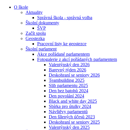
O škole
Aktuality
Správná škola - správná volba
Školní dokumenty
ŠVP
Začít spolu
Geostezka
Pracovní listy ke geostezce
Školní parlament
Akce pořádané parlamentem
Fotogalerie z akcí pořádaných parlamentem
Valentýnský den 2026
Barevný týden 2026
Deskohraní se seniory 2026
Teambuilding 2025
Slib parlamentu 2025
Den bez batohů 2024
Den povolání 2024
Black and white day 2025
Sbírka pro útulky 2024
Návštěvy parlamentů
Den šílených účesů 2023
Deskohraní se seniory 2025
Valentýnský den 2025