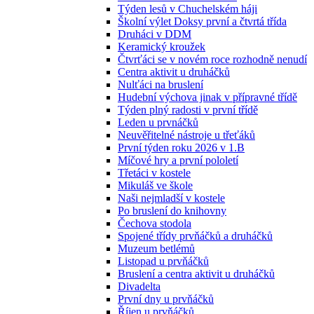
Týden lesů v Chuchelském háji
Školní výlet Doksy první a čtvrtá třída
Druháci v DDM
Keramický kroužek
Čtvrťáci se v novém roce rozhodně nenudí
Centra aktivit u druháčků
Nulťáci na bruslení
Hudební výchova jinak v přípravné třídě
Týden plný radosti v první třídě
Leden u prvnáčků
Neuvěřitelné nástroje u třeťáků
První týden roku 2026 v 1.B
Míčové hry a první pololetí
Třetáci v kostele
Mikuláš ve škole
Naši nejmladší v kostele
Po bruslení do knihovny
Čechova stodola
Spojené třídy prvňáčků a druháčků
Muzeum betlémů
Listopad u prvňáčků
Bruslení a centra aktivit u druháčků
Divadelta
První dny u prvňáčků
Říjen u prvňáčků