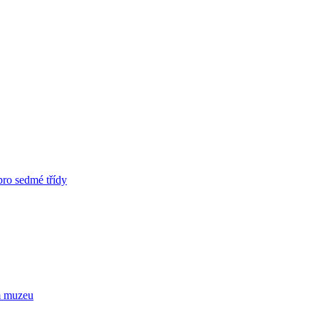
pro sedmé třídy
m muzeu