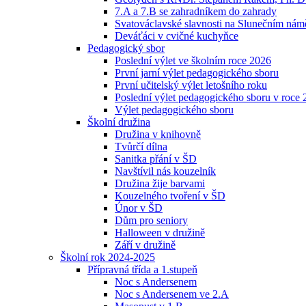
7.A a 7.B se zahradníkem do zahrady
Svatováclavské slavnosti na Slunečním náměs
Deváťáci v cvičné kuchyňce
Pedagogický sbor
Poslední výlet ve školním roce 2026
První jarní výlet pedagogického sboru
První učitelský výlet letošního roku
Poslední výlet pedagogického sboru v roce
Výlet pedagogického sboru
Školní družina
Družina v knihovně
Tvůrčí dílna
Sanitka přání v ŠD
Navštívil nás kouzelník
Družina žije barvami
Kouzelného tvoření v ŠD
Únor v ŠD
Dům pro seniory
Halloween v družině
Září v družině
Školní rok 2024-2025
Přípravná třída a 1.stupeň
Noc s Andersenem
Noc s Andersenem ve 2.A