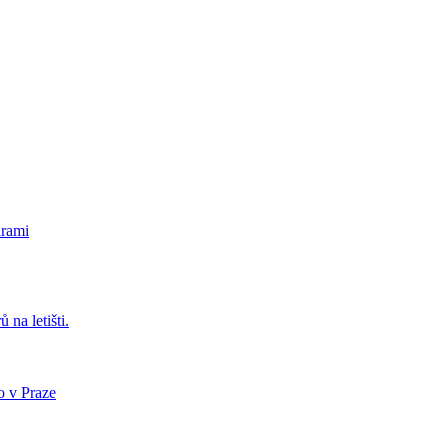
urami
 na letišti.
o v Praze
.