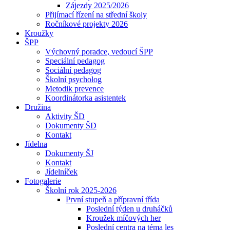
Zájezdy 2025/2026
Přijímací řízení na střední školy
Ročníkové projekty 2026
Kroužky
ŠPP
Výchovný poradce, vedoucí ŠPP
Speciální pedagog
Sociální pedagog
Školní psycholog
Metodik prevence
Koordinátorka asistentek
Družina
Aktivity ŠD
Dokumenty ŠD
Kontakt
Jídelna
Dokumenty ŠJ
Kontakt
Jídelníček
Fotogalerie
Školní rok 2025-2026
První stupeň a přípravní třída
Poslední týden u druháčků
Kroužek míčových her
Poslední centra na téma les