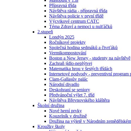
Masopust v 1.B
Přípravná třída
Návštěva rádia - přípravná třída
Návštěva policie v první třídě
Výcvikové centrum CATC
Téma Zdraví a nemoci u nulťáčků
2.stupeň
Londýn 2025
Ročníkové projekty
Společná hodina sedmáků a čtvrťáků
Vermikompostování
Boston a New Jersey - studenty na návštěvě
Zachraň jídlo-neplýtvej
Matematika hrou v šestých třídách
Internetové podvody - preventivní program 
Clam-Gallasův palác
Národní divadlo
Deskohraní se seniory
Předvánoční výlet 7. tříd
Návštěva Břevnovského kláštěra
Školní družina
Nové herní prvky
Kouzelník v družině
Družina na výletě v Národním zemědělské
Kroužky školy