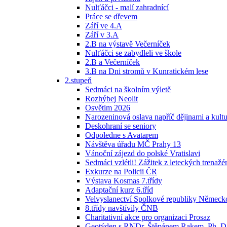
Nulťáčci - malí zahradnící
Práce se dřevem
Září ve 4.A
Září v 3.A
2.B na výstavě Večerníček
Nulťáčci se zabydleli ve škole
2.B a Večerníček
3.B na Dni stromů v Kunratickém lese
2.stupeň
Sedmáci na školním výletě
Rozhýbej Neolit
Osvětim 2026
Narozeninová oslava napříč dějinami a kult
Deskohraní se seniory
Odpoledne s Avatarem
Návštěva úřadu MČ Prahy 13
Vánoční zájezd do polské Vratislavi
Sedmáci vzlétli! Zážitek z leteckých trenažérů
Exkurze na Policii ČR
Výstava Kosmas 7.třídy
Adaptační kurz 6.tříd
Velvyslanectví Spolkové republiky Německ
8.třídy navštívily ČNB
Charitativní akce pro organizaci Prosaz
Geotýden s RNDr. Štěpánem Rakem, Ph. D