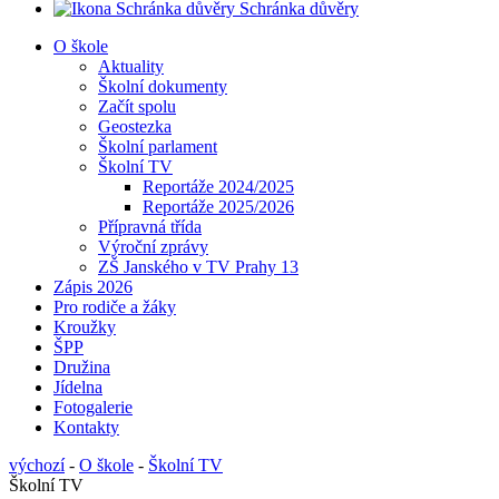
Schránka důvěry
O škole
Aktuality
Školní dokumenty
Začít spolu
Geostezka
Školní parlament
Školní TV
Reportáže 2024/2025
Reportáže 2025/2026
Přípravná třída
Výroční zprávy
ZŠ Janského v TV Prahy 13
Zápis 2026
Pro rodiče a žáky
Kroužky
ŠPP
Družina
Jídelna
Fotogalerie
Kontakty
výchozí
-
O škole
-
Školní TV
Školní TV