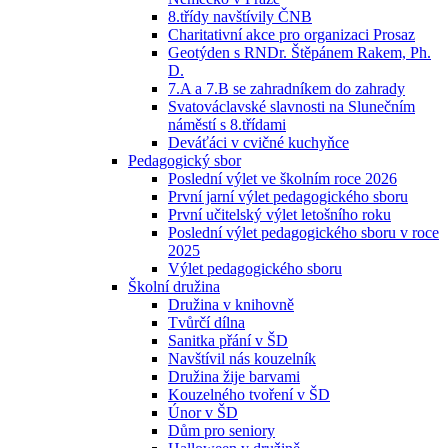
8.třídy navštívily ČNB
Charitativní akce pro organizaci Prosaz
Geotýden s RNDr. Štěpánem Rakem, Ph.
D.
7.A a 7.B se zahradníkem do zahrady
Svatováclavské slavnosti na Slunečním
náměstí s 8.třídami
Deváťáci v cvičné kuchyňce
Pedagogický sbor
Poslední výlet ve školním roce 2026
První jarní výlet pedagogického sboru
První učitelský výlet letošního roku
Poslední výlet pedagogického sboru v roce
2025
Výlet pedagogického sboru
Školní družina
Družina v knihovně
Tvůrčí dílna
Sanitka přání v ŠD
Navštívil nás kouzelník
Družina žije barvami
Kouzelného tvoření v ŠD
Únor v ŠD
Dům pro seniory