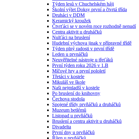
Týden lesů v Chuchelském háji
Školní výlet Doksy první a čtvrtá třída
Druháci v DDM
Keramický kroužek
Čtvrťáci se v novém roce rozhodně nenudí
Centra aktivit u druháčků
Nulťáci na bruslení
Hudební výchova jinak v přípravné třídě
Týden plný radosti v první třídě
Leden u prvnáčků
Neuvěřitelné nástroje u třeťáků
První týden roku 2026 v 1.B
Míčové hry a první pololetí
Třetáci v kostele
Mikuláš ve škole
Naši nejmladší v kostele
Po bruslení do knihovny
Čechova stodola
Spojené třídy prvňáčků a druháčků
Muzeum betlémů
Listopad u prvňáčků
Bruslení a centra aktivit u druháčků
Divadelta
První dny u prvňáčků
Říjen u prvňáčků