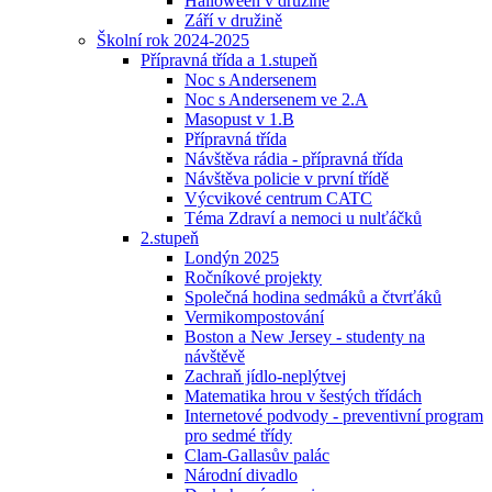
Halloween v družině
Září v družině
Školní rok 2024-2025
Přípravná třída a 1.stupeň
Noc s Andersenem
Noc s Andersenem ve 2.A
Masopust v 1.B
Přípravná třída
Návštěva rádia - přípravná třída
Návštěva policie v první třídě
Výcvikové centrum CATC
Téma Zdraví a nemoci u nulťáčků
2.stupeň
Londýn 2025
Ročníkové projekty
Společná hodina sedmáků a čtvrťáků
Vermikompostování
Boston a New Jersey - studenty na
návštěvě
Zachraň jídlo-neplýtvej
Matematika hrou v šestých třídách
Internetové podvody - preventivní program
pro sedmé třídy
Clam-Gallasův palác
Národní divadlo