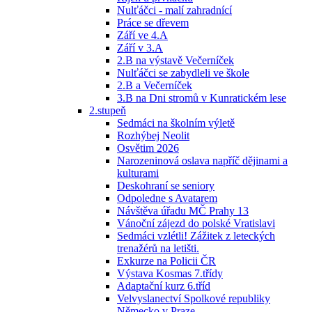
Nulťáčci - malí zahradnící
Práce se dřevem
Září ve 4.A
Září v 3.A
2.B na výstavě Večerníček
Nulťáčci se zabydleli ve škole
2.B a Večerníček
3.B na Dni stromů v Kunratickém lese
2.stupeň
Sedmáci na školním výletě
Rozhýbej Neolit
Osvětim 2026
Narozeninová oslava napříč dějinami a
kulturami
Deskohraní se seniory
Odpoledne s Avatarem
Návštěva úřadu MČ Prahy 13
Vánoční zájezd do polské Vratislavi
Sedmáci vzlétli! Zážitek z leteckých
trenažérů na letišti.
Exkurze na Policii ČR
Výstava Kosmas 7.třídy
Adaptační kurz 6.tříd
Velvyslanectví Spolkové republiky
Německo v Praze