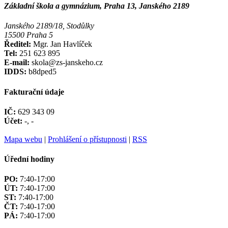
Základní škola a gymnázium, Praha 13, Janského 2189
Janského 2189/18, Stodůlky
15500 Praha 5
Ředitel:
Mgr. Jan Havlíček
Tel:
251 623 895
E-mail:
skola@zs-janskeho.cz
IDDS:
b8dped5
Fakturační údaje
IČ:
629 343 09
Účet:
-, -
Mapa webu
|
Prohlášení o přístupnosti
|
RSS
Úřední hodiny
PO:
7:40-17:00
ÚT:
7:40-17:00
ST:
7:40-17:00
ČT:
7:40-17:00
PÁ:
7:40-17:00