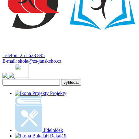
Telefon:
251 623 895
E-mail:
skola@zs-janskeho.cz
Projekty
Jídelníček
Bakaláři