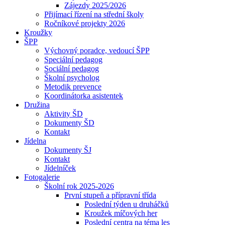
Zájezdy 2025/2026
Přijímací řízení na střední školy
Ročníkové projekty 2026
Kroužky
ŠPP
Výchovný poradce, vedoucí ŠPP
Speciální pedagog
Sociální pedagog
Školní psycholog
Metodik prevence
Koordinátorka asistentek
Družina
Aktivity ŠD
Dokumenty ŠD
Kontakt
Jídelna
Dokumenty ŠJ
Kontakt
Jídelníček
Fotogalerie
Školní rok 2025-2026
První stupeň a přípravní třída
Poslední týden u druháčků
Kroužek míčových her
Poslední centra na téma les