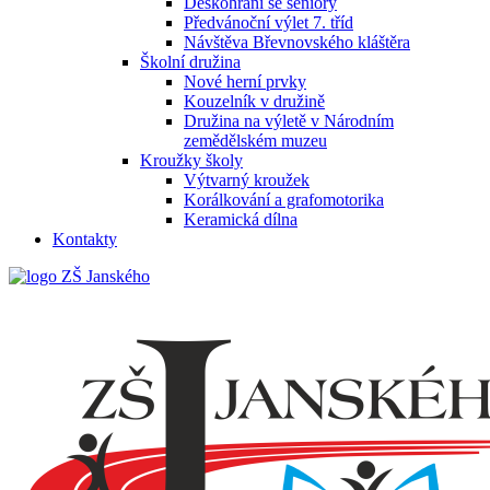
Deskohraní se seniory
Předvánoční výlet 7. tříd
Návštěva Břevnovského kláštěra
Školní družina
Nové herní prvky
Kouzelník v družině
Družina na výletě v Národním
zemědělském muzeu
Kroužky školy
Výtvarný kroužek
Korálkování a grafomotorika
Keramická dílna
Kontakty