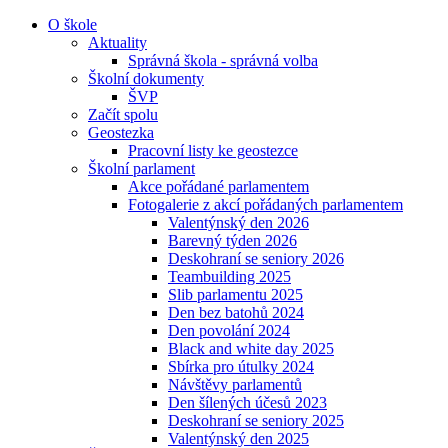
O škole
Aktuality
Správná škola - správná volba
Školní dokumenty
ŠVP
Začít spolu
Geostezka
Pracovní listy ke geostezce
Školní parlament
Akce pořádané parlamentem
Fotogalerie z akcí pořádaných parlamentem
Valentýnský den 2026
Barevný týden 2026
Deskohraní se seniory 2026
Teambuilding 2025
Slib parlamentu 2025
Den bez batohů 2024
Den povolání 2024
Black and white day 2025
Sbírka pro útulky 2024
Návštěvy parlamentů
Den šílených účesů 2023
Deskohraní se seniory 2025
Valentýnský den 2025