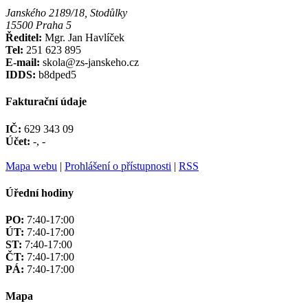
Janského 2189/18, Stodůlky
15500 Praha 5
Ředitel:
Mgr. Jan Havlíček
Tel:
251 623 895
E-mail:
skola@zs-janskeho.cz
IDDS:
b8dped5
Fakturační údaje
IČ:
629 343 09
Účet:
-, -
Mapa webu
|
Prohlášení o přístupnosti
|
RSS
Úřední hodiny
PO:
7:40-17:00
ÚT:
7:40-17:00
ST:
7:40-17:00
ČT:
7:40-17:00
PÁ:
7:40-17:00
Mapa