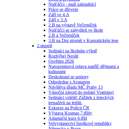
Nulťáčci - malí zahradnící
Práce se dřevem
Září ve 4.A
Září v 3.A
2.B na výstavě Večerníček
Nulťáčci se zabydleli ve škole
2.B a Večerníček
3.B na Dni stromů v Kunratickém lese
2.stupeň
Sedmáci na školním výletě
Rozhýbej Neolit
Osvětim 2026
Narozeninová oslava napříč dějinami a
kulturami
Deskohraní se seniory
Odpoledne s Avatarem
Návštěva úřadu MČ Prahy 13
Vánoční zájezd do polské Vratislavi
Sedmáci vzlétli! Zážitek z leteckých
trenažérů na letišti.
Exkurze na Policii ČR
Výstava Kosmas 7.třídy
Adaptační kurz 6.tříd
Velvyslanectví Spolkové republiky
Německo v Praze