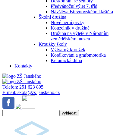
Deskohraní se seniory
Předvánoční výlet 7. tříd
Návštěva Břevnovského kláštěra
Školní družina
Nové herní prvky
Kouzelník v družině
Družina na výletě v Národním
zemědělském muzeu
Kroužky školy
Výtvarný kroužek
Korálkování a grafomotorika
Keramická dílna
Kontakty
Telefon:
251 623 895
E-mail:
skola@zs-janskeho.cz