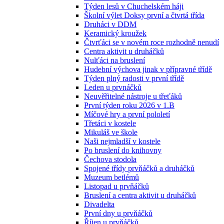
Týden lesů v Chuchelském háji
Školní výlet Doksy první a čtvrtá třída
Druháci v DDM
Keramický kroužek
Čtvrťáci se v novém roce rozhodně nenudí
Centra aktivit u druháčků
Nulťáci na bruslení
Hudební výchova jinak v přípravné třídě
Týden plný radosti v první třídě
Leden u prvnáčků
Neuvěřitelné nástroje u třeťáků
První týden roku 2026 v 1.B
Míčové hry a první pololetí
Třetáci v kostele
Mikuláš ve škole
Naši nejmladší v kostele
Po bruslení do knihovny
Čechova stodola
Spojené třídy prvňáčků a druháčků
Muzeum betlémů
Listopad u prvňáčků
Bruslení a centra aktivit u druháčků
Divadelta
První dny u prvňáčků
Říjen u prvňáčků