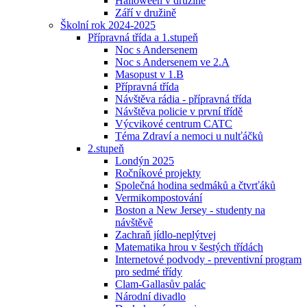
Halloween v družině
Září v družině
Školní rok 2024-2025
Přípravná třída a 1.stupeň
Noc s Andersenem
Noc s Andersenem ve 2.A
Masopust v 1.B
Přípravná třída
Návštěva rádia - přípravná třída
Návštěva policie v první třídě
Výcvikové centrum CATC
Téma Zdraví a nemoci u nulťáčků
2.stupeň
Londýn 2025
Ročníkové projekty
Společná hodina sedmáků a čtvrťáků
Vermikompostování
Boston a New Jersey - studenty na
návštěvě
Zachraň jídlo-neplýtvej
Matematika hrou v šestých třídách
Internetové podvody - preventivní program
pro sedmé třídy
Clam-Gallasův palác
Národní divadlo