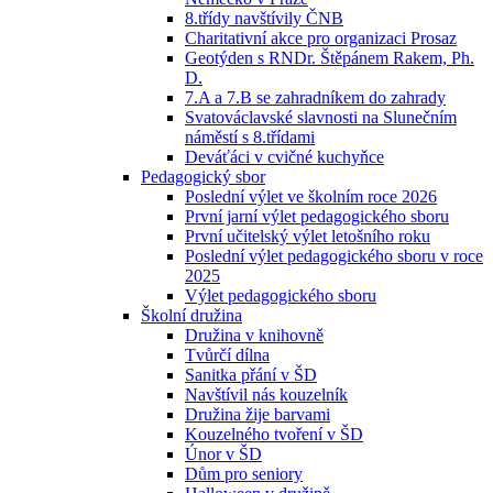
8.třídy navštívily ČNB
Charitativní akce pro organizaci Prosaz
Geotýden s RNDr. Štěpánem Rakem, Ph.
D.
7.A a 7.B se zahradníkem do zahrady
Svatováclavské slavnosti na Slunečním
náměstí s 8.třídami
Deváťáci v cvičné kuchyňce
Pedagogický sbor
Poslední výlet ve školním roce 2026
První jarní výlet pedagogického sboru
První učitelský výlet letošního roku
Poslední výlet pedagogického sboru v roce
2025
Výlet pedagogického sboru
Školní družina
Družina v knihovně
Tvůrčí dílna
Sanitka přání v ŠD
Navštívil nás kouzelník
Družina žije barvami
Kouzelného tvoření v ŠD
Únor v ŠD
Dům pro seniory