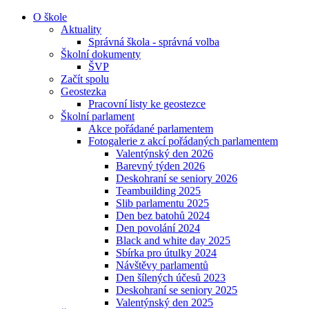
O škole
Aktuality
Správná škola - správná volba
Školní dokumenty
ŠVP
Začít spolu
Geostezka
Pracovní listy ke geostezce
Školní parlament
Akce pořádané parlamentem
Fotogalerie z akcí pořádaných parlamentem
Valentýnský den 2026
Barevný týden 2026
Deskohraní se seniory 2026
Teambuilding 2025
Slib parlamentu 2025
Den bez batohů 2024
Den povolání 2024
Black and white day 2025
Sbírka pro útulky 2024
Návštěvy parlamentů
Den šílených účesů 2023
Deskohraní se seniory 2025
Valentýnský den 2025