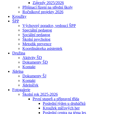
Zájezdy 2025/2026
Přijímací řízení na střední školy
Ročníkové projekty 2026
Kroužky
ŠPP
Výchovný poradce, vedoucí ŠPP
Speciální pedagog
Sociální pedagog
Školní psycholog
Metodik prevence
Koordinátorka asistentek
Družina
Aktivity ŠD
Dokumenty ŠD
Kontakt
Jídelna
Dokumenty ŠJ
Kontakt
Jídelníček
Fotogalerie
Školní rok 2025-2026
První stupeň a přípravní třída
Poslední týden u druháčků
Kroužek míčových her
Poslední centra na téma les