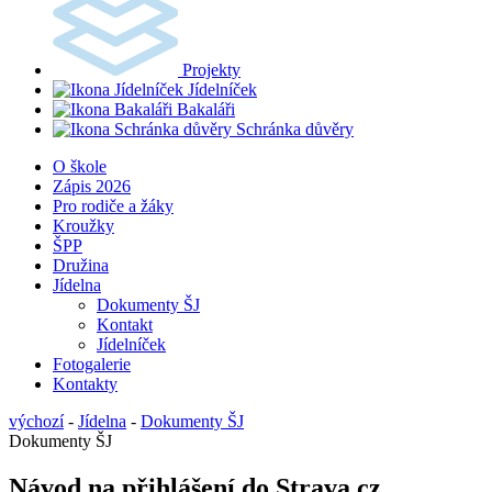
Projekty
Jídelníček
Bakaláři
Schránka důvěry
O škole
Zápis 2026
Pro rodiče a žáky
Kroužky
ŠPP
Družina
Jídelna
Dokumenty ŠJ
Kontakt
Jídelníček
Fotogalerie
Kontakty
výchozí
-
Jídelna
-
Dokumenty ŠJ
Dokumenty ŠJ
Návod na přihlášení do Strava.cz