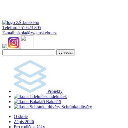
Telefon:
251 623 895
E-mail:
skola@zs-janskeho.cz
Projekty
Jídelníček
Bakaláři
Schránka důvěry
O škole
Zápis 2026
Pro rodiče a žáky