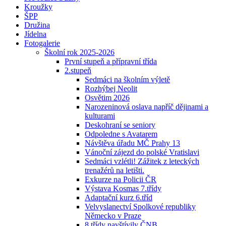
Kroužky
ŠPP
Družina
Jídelna
Fotogalerie
Školní rok 2025-2026
První stupeň a přípravní třída
2.stupeň
Sedmáci na školním výletě
Rozhýbej Neolit
Osvětim 2026
Narozeninová oslava napříč dějinami a
kulturami
Deskohraní se seniory
Odpoledne s Avatarem
Návštěva úřadu MČ Prahy 13
Vánoční zájezd do polské Vratislavi
Sedmáci vzlétli! Zážitek z leteckých
trenažérů na letišti.
Exkurze na Policii ČR
Výstava Kosmas 7.třídy
Adaptační kurz 6.tříd
Velvyslanectví Spolkové republiky
Německo v Praze
8.třídy navštívily ČNB