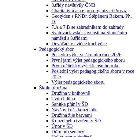
8.třídy navštívily ČNB
Charitativní akce pro organizaci Prosaz
Geotýden s RNDr. Štěpánem Rakem, Ph.
D.
7.A a 7.B se zahradníkem do zahrady
Svatováclavské slavnosti na Slunečním
náměstí s 8.třídami
Deváťáci v cvičné kuchyňce
Pedagogický sbor
Poslední výlet ve školním roce 2026
První jarní výlet pedagogického sboru
První učitelský výlet letošního roku
Poslední výlet pedagogického sboru v roce
2025
Výlet pedagogického sboru
Školní družina
Družina v knihovně
Tvůrčí dílna
Sanitka přání v ŠD
Navštívil nás kouzelník
Družina žije barvami
Kouzelného tvoření v ŠD
Únor v ŠD
Dům pro seniory