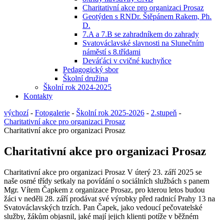
Charitativní akce pro organizaci Prosaz
Geotýden s RNDr. Štěpánem Rakem, Ph.
D.
7.A a 7.B se zahradníkem do zahrady
Svatováclavské slavnosti na Slunečním
náměstí s 8.třídami
Deváťáci v cvičné kuchyňce
Pedagogický sbor
Školní družina
Školní rok 2024-2025
Kontakty
výchozí
-
Fotogalerie
-
Školní rok 2025-2026
-
2.stupeň
-
Charitativní akce pro organizaci Prosaz
Charitativní akce pro organizaci Prosaz
Charitativní akce pro organizaci Prosaz
Charitativní akce pro organizaci Prosaz V úterý 23. září 2025 se
naše osmé třídy setkaly na povídání o sociálních službách s panem
Mgr. Vítem Čapkem z organizace Prosaz, pro kterou letos budou
žáci v neděli 28. září prodávat své výrobky před radnicí Prahy 13 na
Svatováclavských trzích. Pan Čapek, jako vedoucí pečovatelské
služby, žákům objasnil, jaké mají jejich klienti potíže v běžném