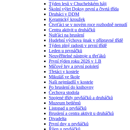
Týden lesů v Chuchelském háji
Školní výlet Doksy první a čtvrtá třída
Druháci v DDM
Keramický kroužek
Čtvrťáci se v novém roce rozhodně nenudí
Centra aktivit u druháčků
Nulťáci na bruslení
Hudební výchova jinak v přípravné třídě
Týden plný radosti v první třídě
Leden u prvnáčků
Neuvěřitelné nástroje u třeťáků
První týden roku 2026 v 1.B
Míčové hry a první pololetí
Třetáci v kostele
Mikuláš ve škole
Naši nejmladší v kostele
Po bruslení do knihovny
Čechova stodola
Spojené třídy prvňáčků a druháčků
Muzeum betlémů
Listopad u prvňáčků
Bruslení a centra aktivit u druháčků
Divadelta
První dny u prvňáčků
Říjen u prvňáčků