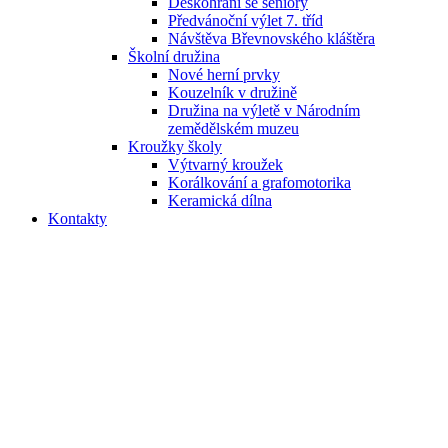
Deskohraní se seniory
Předvánoční výlet 7. tříd
Návštěva Břevnovského kláštěra
Školní družina
Nové herní prvky
Kouzelník v družině
Družina na výletě v Národním
zemědělském muzeu
Kroužky školy
Výtvarný kroužek
Korálkování a grafomotorika
Keramická dílna
Kontakty