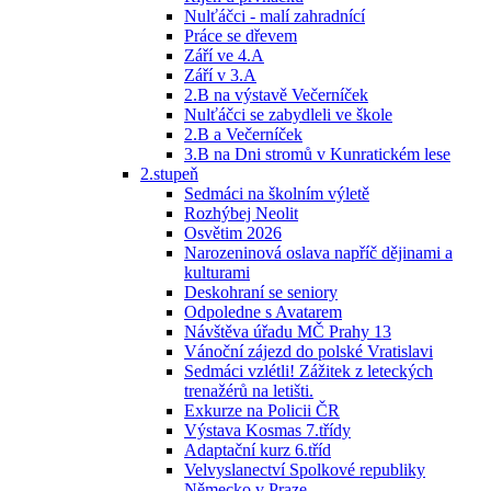
Nulťáčci - malí zahradnící
Práce se dřevem
Září ve 4.A
Září v 3.A
2.B na výstavě Večerníček
Nulťáčci se zabydleli ve škole
2.B a Večerníček
3.B na Dni stromů v Kunratickém lese
2.stupeň
Sedmáci na školním výletě
Rozhýbej Neolit
Osvětim 2026
Narozeninová oslava napříč dějinami a
kulturami
Deskohraní se seniory
Odpoledne s Avatarem
Návštěva úřadu MČ Prahy 13
Vánoční zájezd do polské Vratislavi
Sedmáci vzlétli! Zážitek z leteckých
trenažérů na letišti.
Exkurze na Policii ČR
Výstava Kosmas 7.třídy
Adaptační kurz 6.tříd
Velvyslanectví Spolkové republiky
Německo v Praze