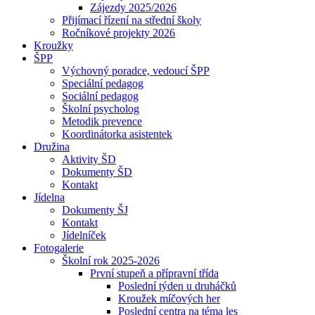
Zájezdy 2025/2026
Přijímací řízení na střední školy
Ročníkové projekty 2026
Kroužky
ŠPP
Výchovný poradce, vedoucí ŠPP
Speciální pedagog
Sociální pedagog
Školní psycholog
Metodik prevence
Koordinátorka asistentek
Družina
Aktivity ŠD
Dokumenty ŠD
Kontakt
Jídelna
Dokumenty ŠJ
Kontakt
Jídelníček
Fotogalerie
Školní rok 2025-2026
První stupeň a přípravní třída
Poslední týden u druháčků
Kroužek míčových her
Poslední centra na téma les