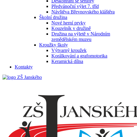
Deskohraní se seniory
Předvánoční výlet 7. tříd
Návštěva Břevnovského kláštěra
Školní družina
Nové herní prvky
Kouzelník v družině
Družina na výletě v Národním
zemědělském muzeu
Kroužky školy
Výtvarný kroužek
Korálkování a grafomotorika
Keramická dílna
Kontakty