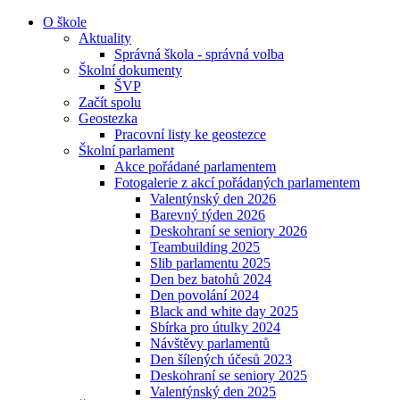
O škole
Aktuality
Správná škola - správná volba
Školní dokumenty
ŠVP
Začít spolu
Geostezka
Pracovní listy ke geostezce
Školní parlament
Akce pořádané parlamentem
Fotogalerie z akcí pořádaných parlamentem
Valentýnský den 2026
Barevný týden 2026
Deskohraní se seniory 2026
Teambuilding 2025
Slib parlamentu 2025
Den bez batohů 2024
Den povolání 2024
Black and white day 2025
Sbírka pro útulky 2024
Návštěvy parlamentů
Den šílených účesů 2023
Deskohraní se seniory 2025
Valentýnský den 2025