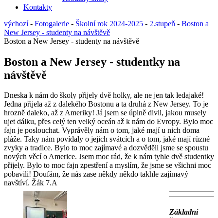
Kontakty
výchozí
-
Fotogalerie
-
Školní rok 2024-2025
-
2.stupeň
-
Boston a
New Jersey - studenty na návštěvě
Boston a New Jersey - studenty na návštěvě
Boston a New Jersey - studentky na
návštěvě
Dneska k nám do školy přijely dvě holky, ale ne jen tak ledajaké!
Jedna přijela až z dalekého Bostonu a ta druhá z New Jersey. To je
hrozně daleko, až z Ameriky! Já jsem se úplně divil, jakou musely
ujet dálku, přes celý ten velký oceán až k nám do Evropy. Bylo moc
fajn je poslouchat. Vyprávěly nám o tom, jaké mají u nich doma
pláže. Taky nám povídaly o jejich svátcích a o tom, jaké mají různé
zvyky a tradice. Bylo to moc zajímavé a dozvěděli jsme se spoustu
nových věcí o Americe. Jsem moc rád, že k nám tyhle dvě studentky
přijely. Bylo to moc fajn zpestření a myslím, že jsme se všichni moc
pobavili! Doufám, že nás zase někdy někdo takhle zajímavý
navštíví. Žák 7.A
Základní