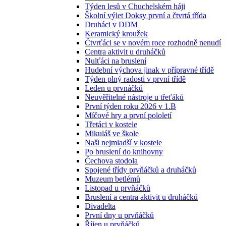
Týden lesů v Chuchelském háji
Školní výlet Doksy první a čtvrtá třída
Druháci v DDM
Keramický kroužek
Čtvrťáci se v novém roce rozhodně nenudí
Centra aktivit u druháčků
Nulťáci na bruslení
Hudební výchova jinak v přípravné třídě
Týden plný radosti v první třídě
Leden u prvnáčků
Neuvěřitelné nástroje u třeťáků
První týden roku 2026 v 1.B
Míčové hry a první pololetí
Třetáci v kostele
Mikuláš ve škole
Naši nejmladší v kostele
Po bruslení do knihovny
Čechova stodola
Spojené třídy prvňáčků a druháčků
Muzeum betlémů
Listopad u prvňáčků
Bruslení a centra aktivit u druháčků
Divadelta
První dny u prvňáčků
Říjen u prvňáčků