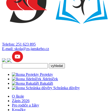
Telefon:
251 623 895
E-mail:
skola@zs-janskeho.cz
Projekty
Jídelníček
Bakaláři
Schránka důvěry
O škole
Zápis 2026
Pro rodiče a žáky
Kroužky