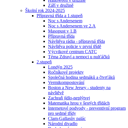
Halloween v družině
Září v družině
Školní rok 2024-2025
Přípravná třída a 1.stupeň
Noc s Andersenem
Noc s Andersenem ve 2.A
Masopust v 1.B
Přípravná třída
Návštěva rádia - přípravná třída
Návštěva policie v první třídě
Výcvikové centrum CATC
Téma Zdraví a nemoci u nulťáčků
2.stupeň
Londýn 2025
Ročníkové projekty
Společná hodina sedmáků a čtvrťáků
Vermikompostování
Boston a New Jersey - studenty na
návštěvě
Zachraň jídlo-neplýtvej
Matematika hrou v šestých třídách
Internetové podvody - preventivní program
pro sedmé třídy
Clam-Gallasův palác
Národní divadlo