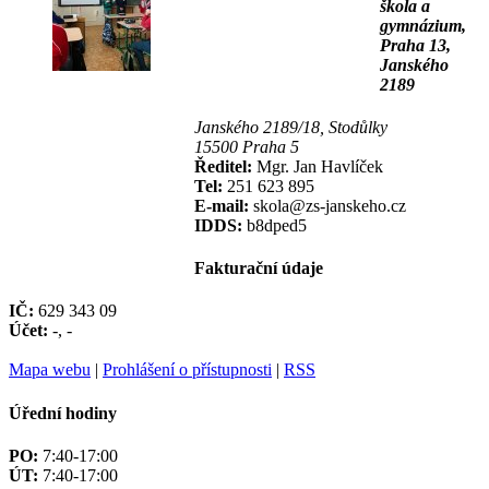
škola a
gymnázium,
Praha 13,
Janského
2189
Janského 2189/18, Stodůlky
15500 Praha 5
Ředitel:
Mgr. Jan Havlíček
Tel:
251 623 895
E-mail:
skola@zs-janskeho.cz
IDDS:
b8dped5
Fakturační údaje
IČ:
629 343 09
Účet:
-, -
Mapa webu
|
Prohlášení o přístupnosti
|
RSS
Úřední hodiny
PO:
7:40-17:00
ÚT:
7:40-17:00