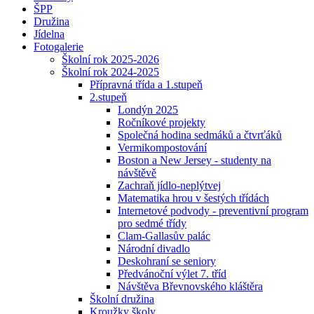
ŠPP
Družina
Jídelna
Fotogalerie
Školní rok 2025-2026
Školní rok 2024-2025
Přípravná třída a 1.stupeň
2.stupeň
Londýn 2025
Ročníkové projekty
Společná hodina sedmáků a čtvrťáků
Vermikompostování
Boston a New Jersey - studenty na
návštěvě
Zachraň jídlo-neplýtvej
Matematika hrou v šestých třídách
Internetové podvody - preventivní program
pro sedmé třídy
Clam-Gallasův palác
Národní divadlo
Deskohraní se seniory
Předvánoční výlet 7. tříd
Návštěva Břevnovského kláštěra
Školní družina
Kroužky školy