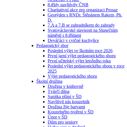
8.třídy navštívily ČNB
Charitativní akce pro organizaci Prosaz
Geotýden s RNDr. Štěpánem Rakem, Ph.
D.
7.A a 7.B se zahradníkem do zahrady
Svatováclavské slavnosti na Slunečním
náměstí s 8.třídami
Deváťáci v cvičné kuchyňce
Pedagogický sbor
Poslední výlet ve školním roce 2026
První jarní výlet pedagogického sboru
První učitelský výlet letošního roku
Poslední výlet pedagogického sboru v roce
2025
Výlet pedagogického sboru
Školní družina
Družina v knihovně
Tvůrčí dílna
Sanitka přání v ŠD
Navštívil nás kouzelník
Družina žije barvami
Kouzelného tvoření v ŠD
Únor v ŠD
Dům pro seniory