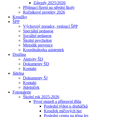
Zájezdy 2025/2026
Přijímací řízení na střední školy
Ročníkové projekty 2026
Kroužky
ŠPP
Výchovný poradce, vedoucí ŠPP
Speciální pedagog
Sociální pedagog
Školní psycholog
Metodik prevence
Koordinátorka asistentek
Družina
Aktivity ŠD
Dokumenty ŠD
Kontakt
Jídelna
Dokumenty ŠJ
Kontakt
Jídelníček
Fotogalerie
Školní rok 2025-2026
První stupeň a přípravní třída
Poslední týden u druháčků
Kroužek míčových her
Poslední centra na téma les