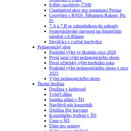
8.třídy navštívily ČNB
Charitativní akce pro organizaci Prosaz
Geotýden s RNDr. Štěpánem Rakem, Ph.
D.
7.A a 7.B se zahradníkem do zahrady
Svatováclavské slavnosti na Slunečním
náměstí s 8.třídami
Deváťáci v cvičné kuchyňce
Pedagogický sbor
Poslední výlet ve školním roce 2026
První jarní výlet pedagogického sboru
První učitelský výlet letošního roku
Poslední výlet pedagogického sboru v roce
2025
Výlet pedagogického sboru
Školní družina
Družina v knihovně
Tvůrčí dílna
Sanitka přání v ŠD
Navštívil nás kouzelník
Družina žije barvami
Kouzelného tvoření v ŠD
Únor v ŠD
Dům pro seniory