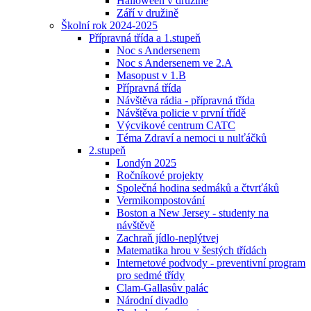
Halloween v družině
Září v družině
Školní rok 2024-2025
Přípravná třída a 1.stupeň
Noc s Andersenem
Noc s Andersenem ve 2.A
Masopust v 1.B
Přípravná třída
Návštěva rádia - přípravná třída
Návštěva policie v první třídě
Výcvikové centrum CATC
Téma Zdraví a nemoci u nulťáčků
2.stupeň
Londýn 2025
Ročníkové projekty
Společná hodina sedmáků a čtvrťáků
Vermikompostování
Boston a New Jersey - studenty na
návštěvě
Zachraň jídlo-neplýtvej
Matematika hrou v šestých třídách
Internetové podvody - preventivní program
pro sedmé třídy
Clam-Gallasův palác
Národní divadlo