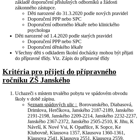
základě doporučení příslušných odborníků a žádosti
zákonného zástupce.
Děti narozené do 31.3.2020 podle nových pravidel
Doporučení PPP nebo SPC
Doporučení odborného lékaře nebo klinického
psychologa
Děti narozené od 1.4.2020 podle starých pravidel
Doporučení PPP nebo SPC
Doporučení dětského lékaře
Všechny děti s odkladem školní docházky mohou být přijati
do přípravné třídy. Viz. Zápis do přípravné třídy
Kritéria pro přijetí do přípravného
ročníku ZŠ Janského
Uchazeči s místem trvalého pobytu ve spádovém obvodu
školy v době zápisu.
S
eznam spádových ulic :
Borovanského, Diabasová,
Drimlova, Herčíkova, Janského 2187-2189, Janského
2191-2198, Janského 2209-2214, Janského 2232-2237,
Janského 2367-2372, Janského 2505-2510, K Jihu, K
Návrší, K Nové Vsi, K Opatřilce, K Sopce, Ke
Klubovně, Klausova 1357, Klausova 1360-1361,
Klausova 2541, Klausova 2551, Klausova 2559,