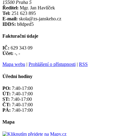
15500 Praha 5
Ředitel:
Mgr. Jan Havlíček
Tel:
251 623 895
E-mail:
skola@zs-janskeho.cz
IDDS:
b8dped5
Fakturační údaje
IČ:
629 343 09
Účet:
-, -
Mapa webu
|
Prohlášení o přístupnosti
|
RSS
Úřední hodiny
PO:
7:40-17:00
ÚT:
7:40-17:00
ST:
7:40-17:00
ČT:
7:40-17:00
PÁ:
7:40-17:00
Mapa