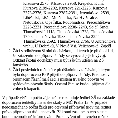
Klausova 2575, Klausova 2958, Křepelčí, Kuní,
Kurzova 2199-2202, Kurzova 221-2225, Kurzova
2373-2376, Kurzova 2387-2391, Jeremiášova 2599,
Liběšická, Liščí, Mutěnínská, Na Hvížďalce,
Netouškova, Opatřilka, Podohradská, Přecechtělova
2226-2231, Přecechtělova 2238- 2243, Sojčí, Srnčí,
Tlumačovská 1118, Tlumačovská 1738, Tlumačovská
1750, Tlumačovská 1983, Tlumačovská 2255,
Tlumačovská 2592, Tlumačovská 2766, U Albrechtova
vrchu, U Dobráků, V Nové Vsi, Velichovská, Zaječí
Žáci s odloženou školní docházkou, u kterých je předpoklad,
že zařazením do přípravné třídy se vyrovná jejich vývoj.
Odklad školní docházky musí být žákům udělen na ZŠ
Janského.
Žáci posledních ročníků v předškolním vzdělávání, kterým
bylo doporučeno PPP přijetí do přípravné třídy. Přednost v
přijímacím řízení mají žáci s místem trvalého pobytu ve
spádovém obvodu školy. Ostatní žáci se budou přijímat dle
volných kapacit.
V případě většího počtu zájemců se rozhoduje ředitel ZŠ na základě
doporučení ředitelky mateřské školy z MČ Praha 13. V případě
nedostatečného počtu žáků pro otevření přípravné třídy má ředitel
právo přípravnou třídu neotevřít. Zákonní zástupci o této situaci
budou neprodleně informováni. Pro otevření přípravného ročníku