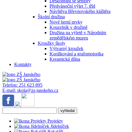
Deskohraní se seniory
Předvánoční výlet 7. tříd
Návštěva Břevnovského kláštěra
Školní družina
Nové herní prvky
Kouzelník v družině
Družina na výletě v Národním
zemědělském muzeu
Kroužky školy
Výtvarný kroužek
Korálkování a grafomotorika
Keramická dílna
Kontakty
Telefon:
251 623 895
E-mail:
skola@zs-janskeho.cz
Projekty
Jídelníček
Bakaláři