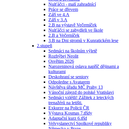
Nulťáčci - malí zahradnící
Práce se dřevem
Září ve 4.A
Září v 3.A
2.B na výstavě Večerníček
Nulťáčci se zabydleli ve škole
2.B a Večerníček
3.B na Dni stromů v Kunratickém lese
2.stupeň
Sedmáci na školním výletě
Rozhýbej Neolit
Osvětim 2026
Narozeninová oslava napříč dějinami a
kulturami
Deskohraní se seniory
Odpoledne s Avatarem
Návštěva úřadu MČ Prahy 13
Vánoční zájezd do polské Vratislavi
Sedmáci vzlétli! Zážitek z leteckých
trenažérů na letišti.
Exkurze na Policii ČR
Výstava Kosmas 7.třídy
Adaptační kurz 6.tříd
Velvyslanectví Spolkové republiky
Německo v Praze