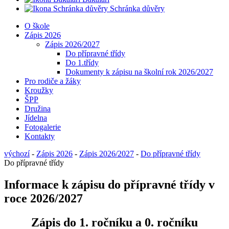
Schránka důvěry
O škole
Zápis 2026
Zápis 2026/2027
Do přípravné třídy
Do 1.třídy
Dokumenty k zápisu na školní rok 2026/2027
Pro rodiče a žáky
Kroužky
ŠPP
Družina
Jídelna
Fotogalerie
Kontakty
výchozí
-
Zápis 2026
-
Zápis 2026/2027
-
Do přípravné třídy
Do přípravné třídy
Informace k zápisu do přípravné třídy v
roce 2026/2027
Zápis do 1. ročníku a 0. ročníku