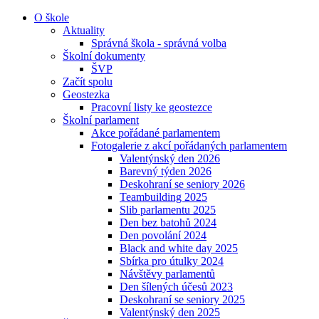
O škole
Aktuality
Správná škola - správná volba
Školní dokumenty
ŠVP
Začít spolu
Geostezka
Pracovní listy ke geostezce
Školní parlament
Akce pořádané parlamentem
Fotogalerie z akcí pořádaných parlamentem
Valentýnský den 2026
Barevný týden 2026
Deskohraní se seniory 2026
Teambuilding 2025
Slib parlamentu 2025
Den bez batohů 2024
Den povolání 2024
Black and white day 2025
Sbírka pro útulky 2024
Návštěvy parlamentů
Den šílených účesů 2023
Deskohraní se seniory 2025
Valentýnský den 2025