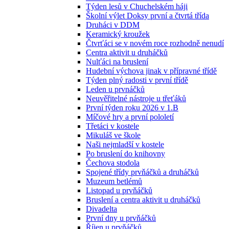
Týden lesů v Chuchelském háji
Školní výlet Doksy první a čtvrtá třída
Druháci v DDM
Keramický kroužek
Čtvrťáci se v novém roce rozhodně nenudí
Centra aktivit u druháčků
Nulťáci na bruslení
Hudební výchova jinak v přípravné třídě
Týden plný radosti v první třídě
Leden u prvnáčků
Neuvěřitelné nástroje u třeťáků
První týden roku 2026 v 1.B
Míčové hry a první pololetí
Třetáci v kostele
Mikuláš ve škole
Naši nejmladší v kostele
Po bruslení do knihovny
Čechova stodola
Spojené třídy prvňáčků a druháčků
Muzeum betlémů
Listopad u prvňáčků
Bruslení a centra aktivit u druháčků
Divadelta
První dny u prvňáčků
Říjen u prvňáčků