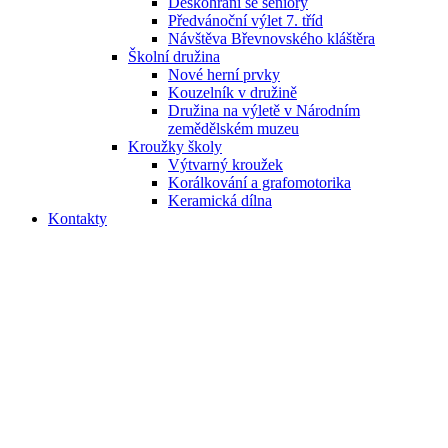
Deskohraní se seniory
Předvánoční výlet 7. tříd
Návštěva Břevnovského kláštěra
Školní družina
Nové herní prvky
Kouzelník v družině
Družina na výletě v Národním
zemědělském muzeu
Kroužky školy
Výtvarný kroužek
Korálkování a grafomotorika
Keramická dílna
Kontakty