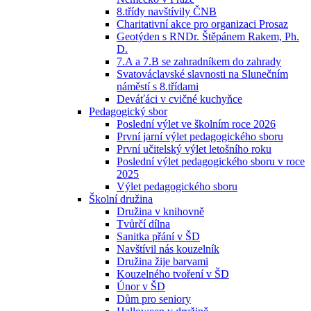
8.třídy navštívily ČNB
Charitativní akce pro organizaci Prosaz
Geotýden s RNDr. Štěpánem Rakem, Ph.
D.
7.A a 7.B se zahradníkem do zahrady
Svatováclavské slavnosti na Slunečním
náměstí s 8.třídami
Deváťáci v cvičné kuchyňce
Pedagogický sbor
Poslední výlet ve školním roce 2026
První jarní výlet pedagogického sboru
První učitelský výlet letošního roku
Poslední výlet pedagogického sboru v roce
2025
Výlet pedagogického sboru
Školní družina
Družina v knihovně
Tvůrčí dílna
Sanitka přání v ŠD
Navštívil nás kouzelník
Družina žije barvami
Kouzelného tvoření v ŠD
Únor v ŠD
Dům pro seniory