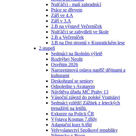
Nulťáčci - malí zahradnící
Práce se dřevem
Září ve 4.A
Září v 3.A
2.B na výstavě Večerníček
Nulťáčci se zabydleli ve škole
2.B a Večerníček
3.B na Dni stromů v Kunratickém lese
2.stupeň
Sedmáci na školním výletě
Rozhýbej Neolit
Osvětim 2026
Narozeninová oslava napříč dějinami a
kulturami
Deskohraní se seniory
Odpoledne s Avatarem
Návštěva úřadu MČ Prahy 13
Vánoční zájezd do polské Vratislavi
Sedmáci vzlétli! Zážitek z leteckých
trenažérů na letišti.
Exkurze na Policii ČR
Výstava Kosmas 7.třídy
Adaptační kurz 6.tříd
Velvyslanectví Spolkové republiky
Německo v Praze