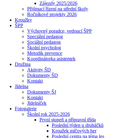
Zájezdy 2025/2026
Přijímací řízení na střední školy
Ročníkové projekty 2026
Kroužky
ŠPP
Výchovný poradce, vedoucí ŠPP
Speciální pedagog
Sociální pedagog
Školní psycholog
Metodik prevence
Koordinátorka asistentek
Družina
Aktivity ŠD
Dokumenty ŠD
Kontakt
Jídelna
Dokumenty ŠJ
Kontakt
Jídelníček
Fotogalerie
Školní rok 2025-2026
První stupeň a přípravní třída
Poslední týden u druháčků
Kroužek míčových her
Poslední centra na téma les