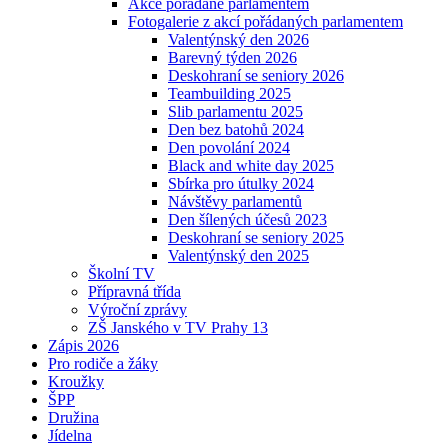
Akce pořádané parlamentem
Fotogalerie z akcí pořádaných parlamentem
Valentýnský den 2026
Barevný týden 2026
Deskohraní se seniory 2026
Teambuilding 2025
Slib parlamentu 2025
Den bez batohů 2024
Den povolání 2024
Black and white day 2025
Sbírka pro útulky 2024
Návštěvy parlamentů
Den šílených účesů 2023
Deskohraní se seniory 2025
Valentýnský den 2025
Školní TV
Přípravná třída
Výroční zprávy
ZŠ Janského v TV Prahy 13
Zápis 2026
Pro rodiče a žáky
Kroužky
ŠPP
Družina
Jídelna