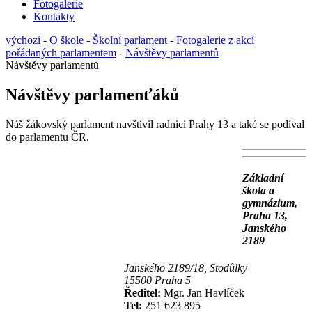
Fotogalerie
Kontakty
výchozí
-
O škole
-
Školní parlament
-
Fotogalerie z akcí
pořádaných parlamentem
-
Návštěvy parlamentů
Návštěvy parlamentů
Návštěvy parlamenťáků
Náš žákovský parlament navštívil radnici Prahy 13 a také se podíval
do parlamentu ČR.
Základní
škola a
gymnázium,
Praha 13,
Janského
2189
Janského 2189/18, Stodůlky
15500 Praha 5
Ředitel:
Mgr. Jan Havlíček
Tel:
251 623 895