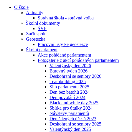
O škole
Aktuality
Správná škola - správná volba
Školní dokumenty
ŠVP
Začít spolu
Geostezka
Pracovní listy ke geostezce
Školní parlament
Akce pořádané parlamentem
Fotogalerie z akcí pořádaných parlamentem
Valentýnský den 2026
Barevný týden 2026
Deskohraní se seniory 2026
Teambuilding 2025
Slib parlamentu 2025
Den bez batohů 2024
Den povolání 2024
Black and white day 2025
Sbírka pro útulky 2024
Návštěvy parlamentů
Den šílených účesů 2023
Deskohraní se seniory 2025
Valentýnský den 2025