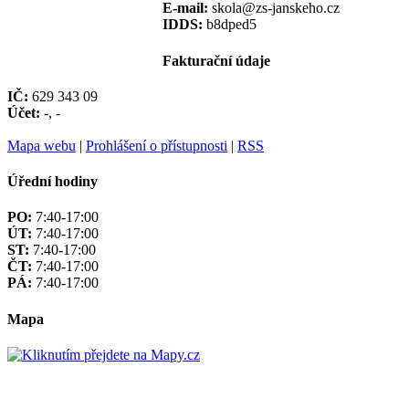
E-mail:
skola@zs-janskeho.cz
IDDS:
b8dped5
Fakturační údaje
IČ:
629 343 09
Účet:
-, -
Mapa webu
|
Prohlášení o přístupnosti
|
RSS
Úřední hodiny
PO:
7:40-17:00
ÚT:
7:40-17:00
ST:
7:40-17:00
ČT:
7:40-17:00
PÁ:
7:40-17:00
Mapa