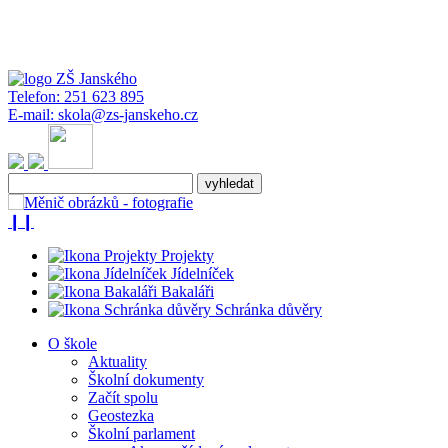
Telefon:
251 623 895
E-mail:
skola@zs-janskeho.cz
❙❙
Projekty
Jídelníček
Bakaláři
Schránka důvěry
O škole
Aktuality
Školní dokumenty
Začít spolu
Geostezka
Školní parlament