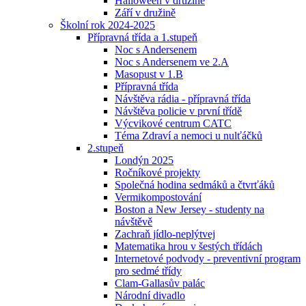
Halloween v družině
Září v družině
Školní rok 2024-2025
Přípravná třída a 1.stupeň
Noc s Andersenem
Noc s Andersenem ve 2.A
Masopust v 1.B
Přípravná třída
Návštěva rádia - přípravná třída
Návštěva policie v první třídě
Výcvikové centrum CATC
Téma Zdraví a nemoci u nulťáčků
2.stupeň
Londýn 2025
Ročníkové projekty
Společná hodina sedmáků a čtvrťáků
Vermikompostování
Boston a New Jersey - studenty na
návštěvě
Zachraň jídlo-neplýtvej
Matematika hrou v šestých třídách
Internetové podvody - preventivní program
pro sedmé třídy
Clam-Gallasův palác
Národní divadlo