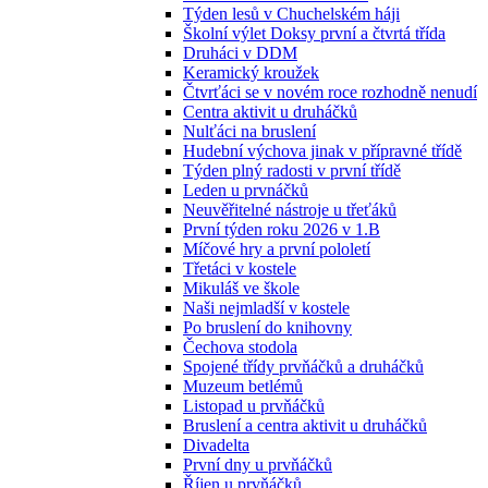
Týden lesů v Chuchelském háji
Školní výlet Doksy první a čtvrtá třída
Druháci v DDM
Keramický kroužek
Čtvrťáci se v novém roce rozhodně nenudí
Centra aktivit u druháčků
Nulťáci na bruslení
Hudební výchova jinak v přípravné třídě
Týden plný radosti v první třídě
Leden u prvnáčků
Neuvěřitelné nástroje u třeťáků
První týden roku 2026 v 1.B
Míčové hry a první pololetí
Třetáci v kostele
Mikuláš ve škole
Naši nejmladší v kostele
Po bruslení do knihovny
Čechova stodola
Spojené třídy prvňáčků a druháčků
Muzeum betlémů
Listopad u prvňáčků
Bruslení a centra aktivit u druháčků
Divadelta
První dny u prvňáčků
Říjen u prvňáčků